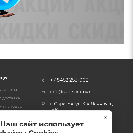
ЩЬ
+7 8452 253-002
я оплаты
info@velosaratov.ru
я доставки
г. Саратов, ул. 3-я Дачная, д.
ия на товар
1к14
-ответ
Наш сайт использует
файлы Cookies