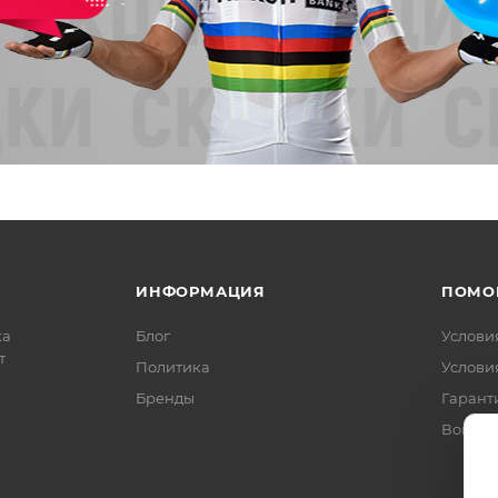
ИНФОРМАЦИЯ
ПОМО
ка
Блог
Услови
т
Политика
Услови
Бренды
Гарант
Вопрос