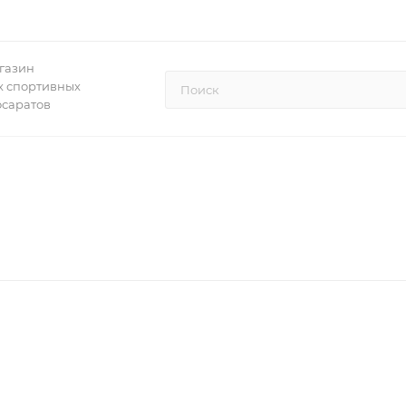
газин
 спортивных
осаратов