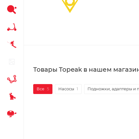
Товары Topeak в нашем магази
Все
5
Насосы
1
Подножки, адаптеры и 