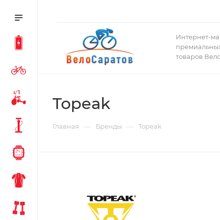
Интернет-ма
премиальных
товаров Вел
Topeak
—
—
Главная
Бренды
Topeak