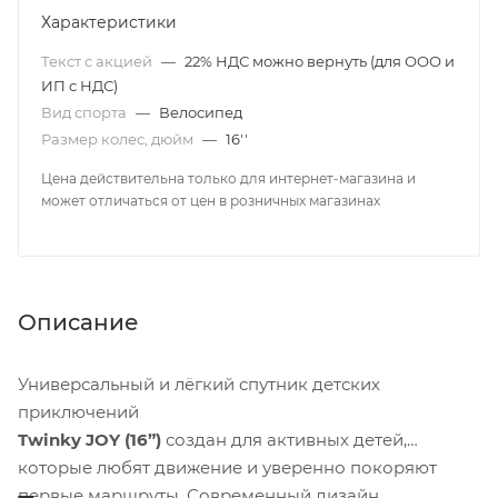
Характеристики
Текст с акцией
—
22% НДС можно вернуть (для ООО и
ИП с НДС)
Вид спорта
—
Велосипед
Размер колес, дюйм
—
16''
Цена действительна только для интернет-магазина и
может отличаться от цен в розничных магазинах
Описание
Универсальный и лёгкий спутник детских
приключений
Twinky JOY (16”)
создан для активных детей,
которые любят движение и уверенно покоряют
первые маршруты. Современный дизайн,