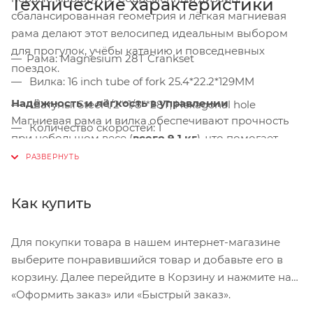
Технические характеристики
сбалансированная геометрия и лёгкая магниевая
рама делают этот велосипед идеальным выбором
для прогулок, учёбы катанию и повседневных
Рама: Magnesium 28T Crankset
поездок.
Вилка: 16 inch tube of fork 25.4*22.2*129MM
Надёжность и лёгкость в управлении
Шатуны: Steel 1/2"*1/8"*28T, Hexagonal hole
Магниевая рама и вилка обеспечивают прочность
Количество скоростей: 1
при небольшом весе (
всего 9,1 кг
), что помогает
Цепь: Steel 1/2*1/8*70L
ребёнку легко держать равновесие и управлять
велосипедом самостоятельно.
Диаметр колеса: 16
Дисковые механические тормоза гарантируют
Обода: Aluminum 16"*28H,4 holes, each group
Как купить
уверенное и безопасное торможение на любой
divided into 7 equal parts, A/V hole，250g
поверхности.
Спицы: Steel 14G
Для покупки товара в нашем интернет-магазине
выберите понравившийся товар и добавьте его в
Комфорт и контроль
Покрышки: Rubber 16"*2.125" 27TPI Compass logo,
корзину. Далее перейдите в Корзину и нажмите на
Изогнутый руль и мягкие ручки из TPR
27TPI P1427 yellow logo
«Оформить заказ» или «Быстрый заказ».
обеспечивают удобный хват и естественную
Передний тормоз: Дисковый механический
посадку. Подшипники во втулках и педалях делают