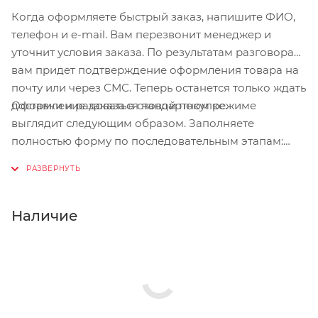
Задний тормоз: Дисковый механический
Когда оформляете быстрый заказ, напишите ФИО,
движение плавным и лёгким — без лишнего
телефон и e-mail. Вам перезвонит менеджер и
Грипсы: TPR 22*100MM
сопротивления.
уточнит условия заказа. По результатам разговора
Руль: Steel Φ22.2 decals under painting
вам придет подтверждение оформления товара на
500*22.2*80H*1.2T, Middle riser pipe 25.4, Grip
почту или через СМС. Теперь останется только ждать
width>120
Оформление заказа в стандартном режиме
доставки и радоваться новой покупке.
Вынос: Aluminum 22.2*150*1.2T
выглядит следующим образом. Заполняете
Седло: Black Leather, designed color handle
полностью форму по последовательным этапам:
адрес, способ доставки, оплаты, данные о себе.
Подседельный штырь: Aluminum 25.4*250
Советуем в комментарии к заказу написать
информацию, которая поможет курьеру вас найти.
Нажмите кнопку «Оформить заказ».
Наличие