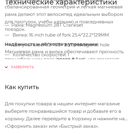
Технические характеристики
сбалансированная геометрия и лёгкая магниевая
рама делают этот велосипед идеальным выбором
для прогулок, учёбы катанию и повседневных
Рама: Magnesium 28T Crankset
поездок.
Вилка: 16 inch tube of fork 25.4*22.2*129MM
Надёжность и лёгкость в управлении
Шатуны: Steel 1/2"*1/8"*28T, Hexagonal hole
Магниевая рама и вилка обеспечивают прочность
Количество скоростей: 1
при небольшом весе (
всего 9,1 кг
), что помогает
Цепь: Steel 1/2*1/8*70L
ребёнку легко держать равновесие и управлять
велосипедом самостоятельно.
Диаметр колеса: 16
Дисковые механические тормоза гарантируют
Обода: Aluminum 16"*28H,4 holes, each group
Как купить
уверенное и безопасное торможение на любой
divided into 7 equal parts, A/V hole，250g
поверхности.
Спицы: Steel 14G
Для покупки товара в нашем интернет-магазине
выберите понравившийся товар и добавьте его в
Комфорт и контроль
Покрышки: Rubber 16"*2.125" 27TPI Compass logo,
корзину. Далее перейдите в Корзину и нажмите на
Изогнутый руль и мягкие ручки из TPR
27TPI P1427 yellow logo
«Оформить заказ» или «Быстрый заказ».
обеспечивают удобный хват и естественную
Передний тормоз: Дисковый механический
посадку. Подшипники во втулках и педалях делают