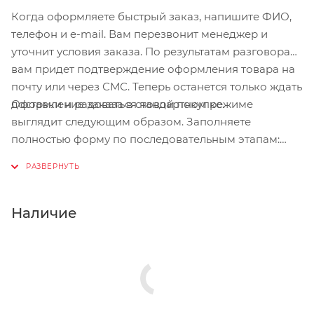
Задний тормоз: Дисковый механический
Когда оформляете быстрый заказ, напишите ФИО,
движение плавным и лёгким — без лишнего
телефон и e-mail. Вам перезвонит менеджер и
Грипсы: TPR 22*100MM
сопротивления.
уточнит условия заказа. По результатам разговора
Руль: Steel Φ22.2 decals under painting
вам придет подтверждение оформления товара на
500*22.2*80H*1.2T, Middle riser pipe 25.4, Grip
почту или через СМС. Теперь останется только ждать
width>120
Оформление заказа в стандартном режиме
доставки и радоваться новой покупке.
Вынос: Aluminum 22.2*150*1.2T
выглядит следующим образом. Заполняете
Седло: Black Leather, designed color handle
полностью форму по последовательным этапам:
адрес, способ доставки, оплаты, данные о себе.
Подседельный штырь: Aluminum 25.4*250
Советуем в комментарии к заказу написать
информацию, которая поможет курьеру вас найти.
Нажмите кнопку «Оформить заказ».
Наличие