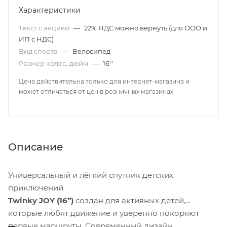
Характеристики
Текст с акцией
—
22% НДС можно вернуть (для ООО и
ИП с НДС)
Вид спорта
—
Велосипед
Размер колес, дюйм
—
16''
Цена действительна только для интернет-магазина и
может отличаться от цен в розничных магазинах
Описание
Универсальный и лёгкий спутник детских
приключений
Twinky JOY (16”)
создан для активных детей,
которые любят движение и уверенно покоряют
первые маршруты. Современный дизайн,