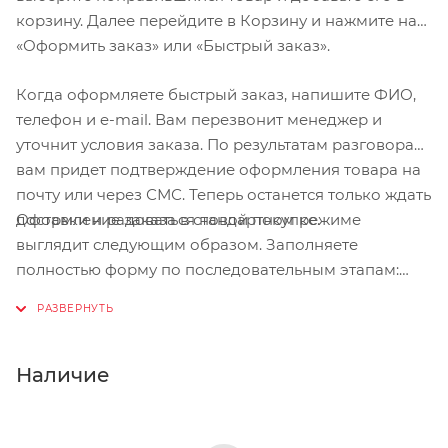
корзину. Далее перейдите в Корзину и нажмите на
«Оформить заказ» или «Быстрый заказ».
Когда оформляете быстрый заказ, напишите ФИО,
телефон и e-mail. Вам перезвонит менеджер и
уточнит условия заказа. По результатам разговора
вам придет подтверждение оформления товара на
почту или через СМС. Теперь останется только ждать
Оформление заказа в стандартном режиме
доставки и радоваться новой покупке.
выглядит следующим образом. Заполняете
полностью форму по последовательным этапам:
адрес, способ доставки, оплаты, данные о себе.
Советуем в комментарии к заказу написать
информацию, которая поможет курьеру вас найти.
Нажмите кнопку «Оформить заказ».
Наличие