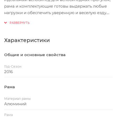
рама и комплектующие готовы выдержать любые
нагрузки и обеспечить уверенную и веселую езду.
Camber Grom оснащен 24-дюймовыми колесами, но
зазоры рамы позволяют устанавливать колеса до 26
дюймов.
Характеристики
Общие и основные свойства
Год-Сезон
2016
Рама
Материал рамы
Алюминий
Рама