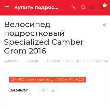
0
Купить подростковый велосипед Specialized Camber Grom 2016 для мальчика или девочки, вес всего грамм с рамой Алюминий и тормозами за руб. в Саратове и Энгельсе
Велосипед
подростковый
Specialized Camber
Grom 2016
—
—
Главная
Каталог
Велосипеды для детей и подростков
22% НДС можно вернуть (для ООО и ИП с НДС)