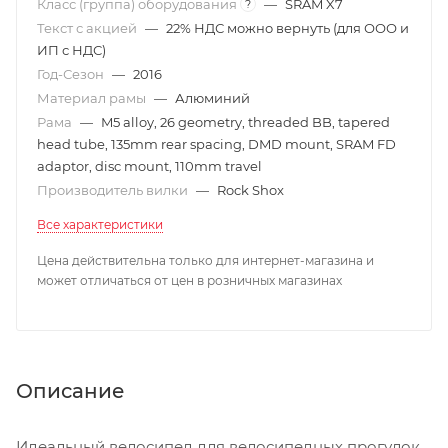
Класс (группа) оборудования
—
SRAM X7
?
Текст с акцией
—
22% НДС можно вернуть (для ООО и
ИП с НДС)
Год-Сезон
—
2016
Материал рамы
—
Алюминий
Рама
—
M5 alloy, 26 geometry, threaded BB, tapered
head tube, 135mm rear spacing, DMD mount, SRAM FD
adaptor, disc mount, 110mm travel
Производитель вилки
—
Rock Shox
Все характеристики
Цена действительна только для интернет-магазина и
может отличаться от цен в розничных магазинах
Описание
Идеальный велосипед для велосипедных прогулок,