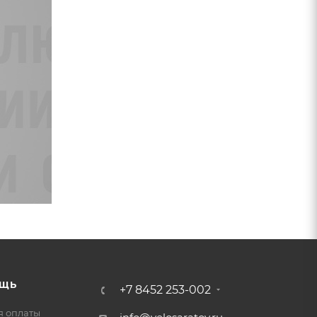
ЩЬ
+7 8452 253-002
я оплаты