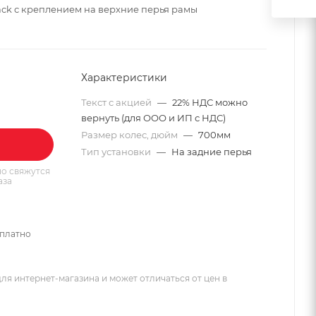
ack с креплением на верхние перья рамы
Характеристики
Текст с акцией
—
22% НДС можно
вернуть (для ООО и ИП с НДС)
Размер колес, дюйм
—
700мм
Тип установки
—
На задние перья
о свяжутся
аза
сплатно
ля интернет-магазина и может отличаться от цен в