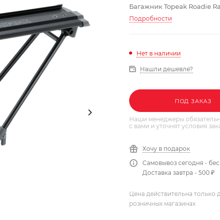
Багажник Topeak Roadie R
Подробности
Нет в наличии
Нашли дешевле?
ПОД ЗАКАЗ
Наши менеджеры обязательн
с вами и уточнят условия зак
Хочу в подарок
Самовывоз сегодня - бе
Доставка завтра - 500 ₽
Цена действительна только д
розничных магазинах