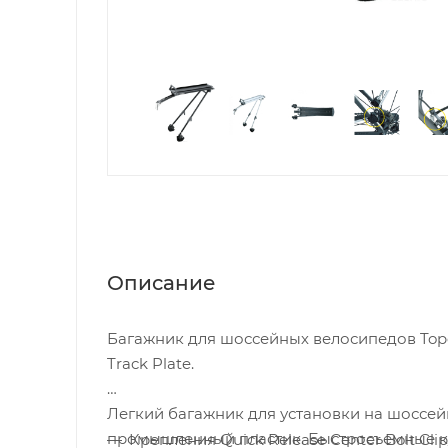
Описание
Багажник для шоссейных велосипедов Tope
Track Plate.
Легкий багажник для установки на шоссе
промышленный пластик. Быстросъемные кр
Крепления Quick Release Center Bolt Clip/