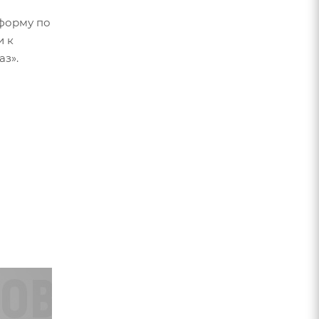
форму по
и к
аз».