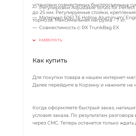
установки совместимых быстросъемных су
Регулировки Adjustable Struts for Perfect 
до 25 мм. Регулируемые стойки, крепления 
Материал 6061 T6 Hollow Aluminum/ Engin
тормоза. Максимальная нагрузка - 7 кг.
Совместимость с: RX TrunkBag EX
Максимальный вес груза 7 кг
Размер: 30 x 15 x 36.3 см
Вес: 420 гр
Как купить
Артикул: TA2403 / TA2403-B
Для покупки товара в нашем интернет-маг
Далее перейдите в Корзину и нажмите на 
Когда оформляете быстрый заказ, напишит
условия заказа. По результатам разговор
через СМС. Теперь останется только ждать