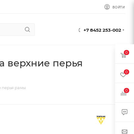
ВОЙТИ
+7 8452 253-002
0
а верхние перья
0
е перья рамы
0