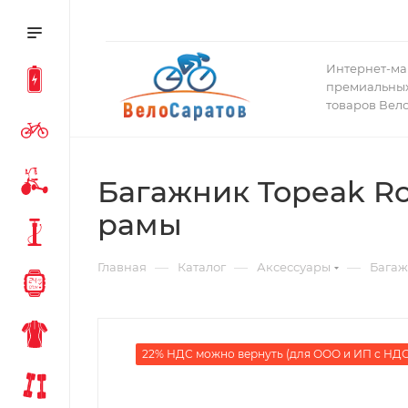
Интернет-ма
премиальных
товаров Вел
Багажник Topeak Ro
рамы
—
—
—
Главная
Каталог
Аксессуары
Бага
22% НДС можно вернуть (для ООО и ИП с НДС