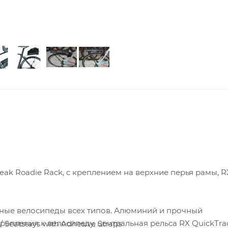
ak Roadie Rack, с креплением на верхние перья рамы, R
йные велосипеды всех типов. Алюминий и прочный
епления к велосипеду, центральная рельса RX QuickTra
 Seatstays with Adhesive Straps