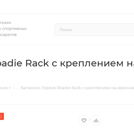
газин
 спортивных
осаратов
adie Rack с креплением н
—
жник
Багажник Topeak Roadie Rack с креплением на верхни
)