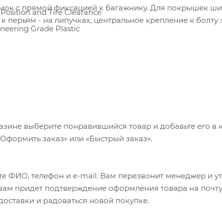
мок с прямой фиксацией к багажнику. Для покрышек ш
Position and Tire Clearance
к перьям - на липучках, центральное крепление к болту
eering Grade Plastic
азине выберите понравившийся товар и добавьте его в к
«Оформить заказ» или «Быстрый заказ».
е ФИО, телефон и e-mail. Вам перезвонит менеджер и у
а вам придет подтверждение оформления товара на почту
 доставки и радоваться новой покупке.