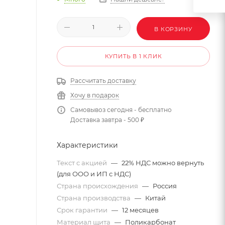
В КОРЗИНУ
КУПИТЬ В 1 КЛИК
Рассчитать доставку
Хочу в подарок
Самовывоз сегодня - бесплатно
Доставка завтра - 500 ₽
Характеристики
Текст с акцией
—
22% НДС можно вернуть
(для ООО и ИП с НДС)
Страна происхождения
—
Россия
Страна производства
—
Китай
Срок гарантии
—
12 месяцев
Материал щита
—
Поликарбонат