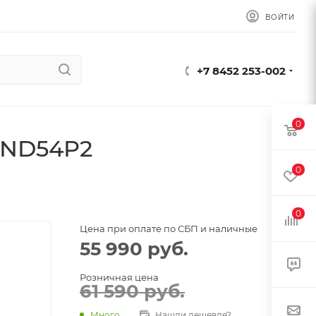
ВОЙТИ
+7 8452 253-002
0
AND54P2
0
0
Цена при оплате по СБП и наличные
55 990
руб.
Розничная цена
61 590
руб.
Много
Нашли дешевле?