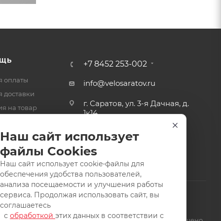
ЩЬ
+7 8452 253-002
я оплаты
info@velosaratov.ru
я доставки
г. Саратов, ул. 3-я Дачная, д.
ия на товар
1к14
-ответ
Наш сайт использует
файлы Cookies
Наш сайт использует cookie-файлы для
обеспечения удобства пользователей,
анализа посещаемости и улучшения работы
сервиса. Продолжая использовать сайт, вы
соглашаетесь
с
обработкой
этих данных в соответствии с
щищены. Заимствование материалов и фотографий запрещено.