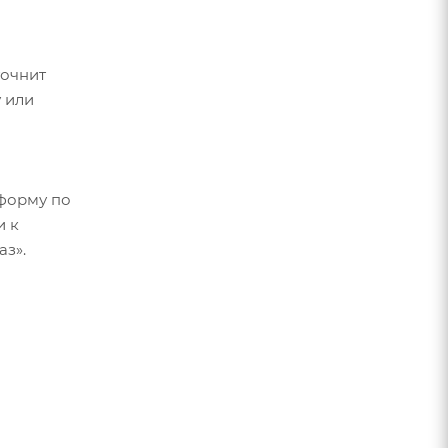
точнит
 или
форму по
и к
аз».