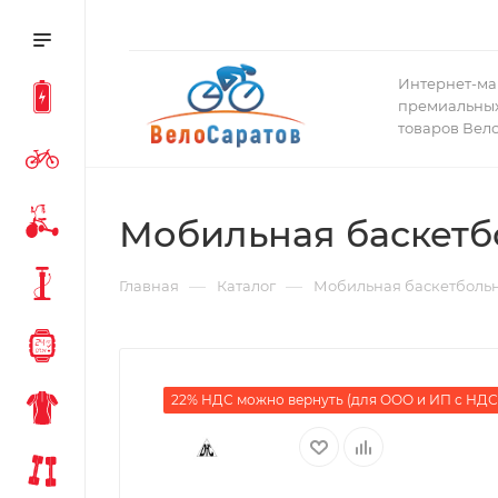
Интернет-ма
премиальных
товаров Вел
Мобильная баскетб
—
—
Главная
Каталог
Мобильная баскетбольн
22% НДС можно вернуть (для ООО и ИП с НДС