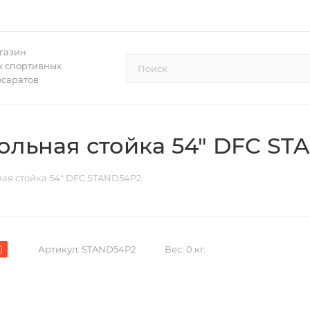
газин
 спортивных
осаратов
ольная стойка 54" DFC ST
ая стойка 54" DFC STAND54P2
)
Артикул:
STAND54P2
Вес:
0 кг.