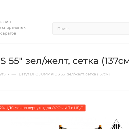
газин
 спортивных
осаратов
 55" зел/желт, сетка (137см
—
уты
Батут DFC JUMP KIDS 55" зел/желт, сетка (137см)
2% НДС можно вернуть (для ООО и ИП с НДС)