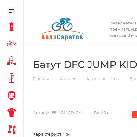
Интернет-ма
премиальных
товаров Вел
Батут DFC JUMP KIDS
—
—
—
Главная
Каталог
Активное лето
Бат
Артикул:
55INCH-JD-GY
Вес:
0 кг.
2
Характеристики