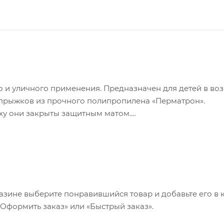
 и уличного применения. Предназначен для детей в воз
для прыжков из прочного полипропилена «Перматрон».
ху они закрыты защитным матом.
а молнию, бегунок размещен снаружи, чтобы ребенок не
 поставки, при необходимости приобретается отдельно.
азине выберите понравившийся товар и добавьте его в к
«Оформить заказ» или «Быстрый заказ».