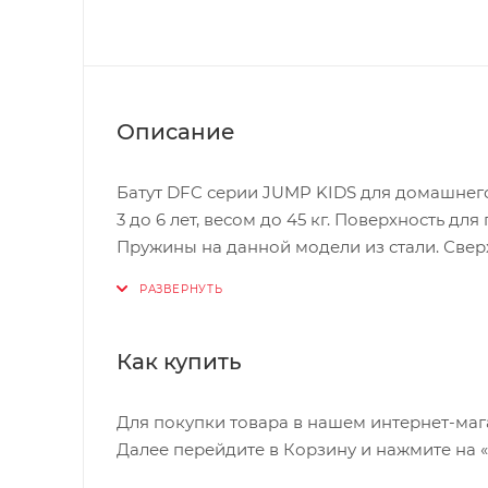
Описание
Батут DFC серии JUMP KIDS для домашнего
3 до 6 лет, весом до 45 кг. Поверхность 
Пружины на данной модели из стали. Свер
Вход в батут открывается и закрывается н
открыть самостоятельно.
Лестница для батута не входит в комплект
Как купить
Для покупки товара в нашем интернет-маг
Далее перейдите в Корзину и нажмите на 