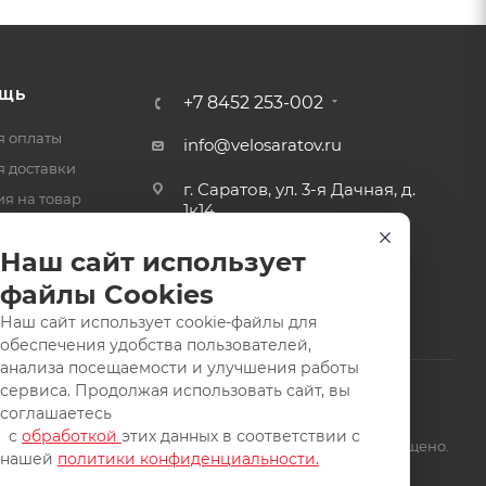
ЩЬ
+7 8452 253-002
я оплаты
info@velosaratov.ru
я доставки
г. Саратов, ул. 3-я Дачная, д.
ия на товар
1к14
-ответ
Наш сайт использует
файлы Cookies
Наш сайт использует cookie-файлы для
обеспечения удобства пользователей,
анализа посещаемости и улучшения работы
сервиса. Продолжая использовать сайт, вы
соглашаетесь
с
обработкой
этих данных в соответствии с
щищены. Заимствование материалов и фотографий запрещено.
нашей
политики конфиденциальности.