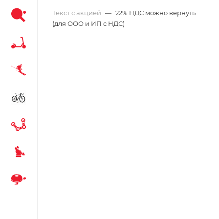
Текст с акцией
—
22% НДС можно вернуть
(для ООО и ИП с НДС)