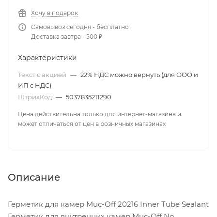
Хочу в подарок
Самовывоз сегодня - бесплатно
Доставка завтра - 500 ₽
Характеристики
Текст с акцией
—
22% НДС можно вернуть (для ООО и
ИП с НДС)
ШтрихКод
—
5037835211290
Цена действительна только для интернет-магазина и
может отличаться от цен в розничных магазинах
Описание
Герметик для камер Muc-Off 20216 Inner Tube Sealant
Герметик для внутренних камер Muc-Off No