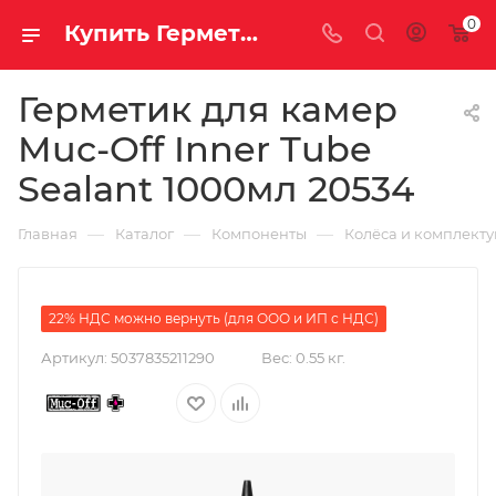
0
Купить Герметик для камер Muc-Off Inner Tube Sealant 1000мл 20534 за рублей, а со скидкой
Герметик для камер
Muc-Off Inner Tube
Sealant 1000мл 20534
—
—
—
Главная
Каталог
Компоненты
Колёса и комплект
22% НДС можно вернуть (для ООО и ИП с НДС)
Артикул:
5037835211290
Вес:
0.55 кг.