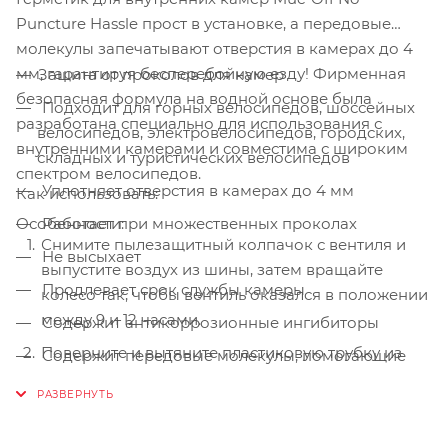
Puncture Hassle прост в установке, а передовые
молекулы запечатывают отверстия в камерах до 4
мм, гарантируя бесперебойную езду! Фирменная
Защита от проколов для камер
безопасная формула на водной основе была
Подходит для горных велосипедов, шоссейных
разработана специально для использования с
велосипедов, электровелосипедов, городских,
внутренними камерами и совместима с широким
складных и туристических велосипедов
спектром велосипедов.
Уплотняет отверстия в камерах до 4 мм
Как использовать:
Особенности:
Работает при множественных проколах
Снимите пылезащитный колпачок с вентиля и
Не высыхает
выпустите воздух из шины, затем вращайте
Продлевает срок службы камеры
колесо так, чтобы вентиль оказался в положении
между 9 и 12 часами.
Содержит антикоррозионные ингибиторы
Поверните и вытяните пластиковую трубку из
Содержит передовые молекулы, помогающие
верхней части бутылки.
быстро и эффективно заделывать отверстия
Извлеките черный инструмент для извлечения
Растворим в воде
сердечника клапана из верхней части трубки,
Не опасен