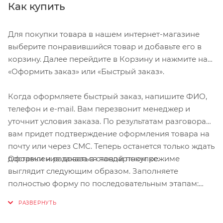
Как купить
затем извлеките сердечник клапана из штока
Не содержит аммиак
клапана. (Вставьте двусторонний инструмент в
верхнюю часть клапана Шредера и открутите
Работает при температуре от -15 °C до +50 °C
Для покупки товара в нашем интернет-магазине
против часовой стрелки, чтобы извлечь
выберите понравившийся товар и добавьте его в
Совместим с камерами из ТПУ.
сердечник. Берегите сердечник клапана во
корзину. Далее перейдите в Корзину и нажмите на
время заправки!)
«Оформить заказ» или «Быстрый заказ».
Теперь наденьте конец заправочной трубки на
Когда оформляете быстрый заказ, напишите ФИО,
шток клапана и, перевернув бутылку вверх дном,
телефон и e-mail. Вам перезвонит менеджер и
осторожно сожмите бутылку, чтобы выдавить
уточнит условия заказа. По результатам разговора
необходимое количество герметика в клапан.
вам придет подтверждение оформления товара на
Убедитесь, что герметик плавно поступает в
почту или через СМС. Теперь останется только ждать
клапан. (Заполните рекомендуемое количество
Оформление заказа в стандартном режиме
доставки и радоваться новой покупке.
для вашей внутренней камеры, используя шкалу
выглядит следующим образом. Заполняете
дозировки на боковой стороне бутылки).
полностью форму по последовательным этапам:
Извлеките заправочную трубку из вентиля и
адрес, способ доставки, оплаты, данные о себе.
вытрите остатки герметика.
Советуем в комментарии к заказу написать
С помощью инструмента установите сердечник
информацию, которая поможет курьеру вас найти.