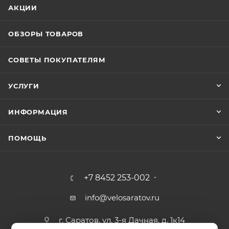
АКЦИИ
положение cпины ребенка во время сна (12,5 ˚
градусов)
ОБЗОРЫ ТОВАРОВ
Может быть установлен на велосипедах как c, так
и без багажника
СОВЕТЫ ПОКУПАТЕЛЯМ
Регулируемый ремень безопасности и опоры.
Пояс-пряжка не может быть открыт ребенком
УСЛУГИ
Установка на раму с диаметром трубы 28-40 мм
ИНФОРМАЦИЯ
ПОМОЩЬ
+7 8452 253-002
info@velosaratov.ru
г. Саратов, ул. 3-я Дачная, д. 1к14