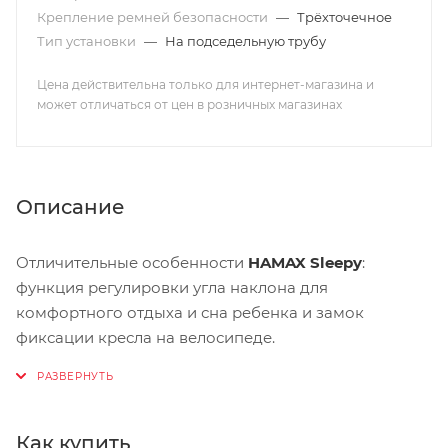
Крепление ремней безопасности
—
Трёхточечное
Тип установки
—
На подседельную трубу
Цена действительна только для интернет-магазина и
может отличаться от цен в розничных магазинах
Описание
Отличительные особенности
HAMAX Sleepy
:
функция регулировки угла наклона для
комфортного отдыха и сна ребенка и замок
фиксации кресла на велосипеде.
Особенности:
Регулировка наклона спинки / спальной позиции
Как купить