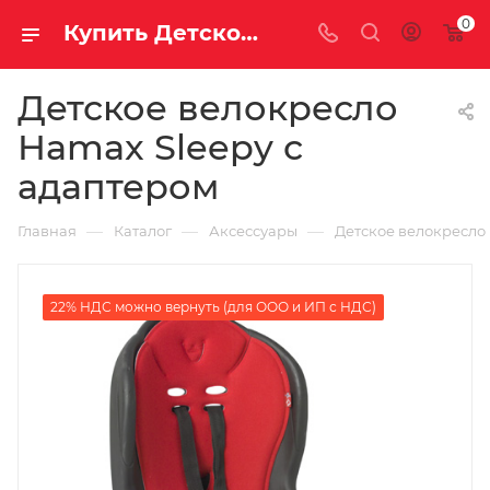
0
Купить Детское велокресло Hamax Sleepy с адаптером за рублей, а со скидкой
Детское велокресло
Hamax Sleepy с
адаптером
—
—
—
Главная
Каталог
Аксессуары
Детское велокресло
22% НДС можно вернуть (для ООО и ИП с НДС)