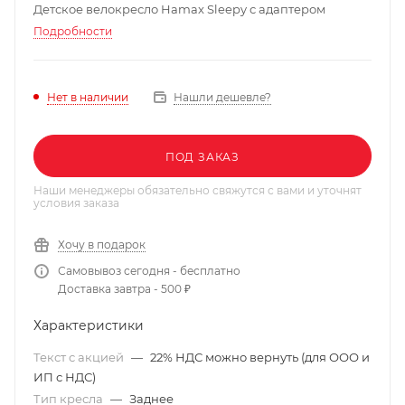
Детское велокресло Hamax Sleepy с адаптером
Подробности
Нашли дешевле?
Нет в наличии
ПОД ЗАКАЗ
Наши менеджеры обязательно свяжутся с вами и уточнят
условия заказа
Хочу в подарок
Самовывоз сегодня - бесплатно
Доставка завтра - 500 ₽
Характеристики
Текст с акцией
—
22% НДС можно вернуть (для ООО и
ИП с НДС)
Тип кресла
—
Заднее