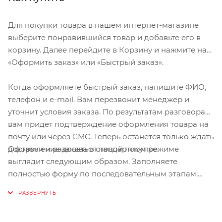
(12,5°)
Проработанная эргономика кресла для
Для покупки товара в нашем интернет-магазине
максимально комфортной посадки
выберите понравившийся товар и добавьте его в
корзину. Далее перейдите в Корзину и нажмите на
3-точечные ремни безопасности с
«Оформить заказ» или «Быстрый заказ».
дополнительным кронштейном для фиксации в
районе груди,и обеспечения ребенку безопасной
Когда оформляете быстрый заказ, напишите ФИО,
и удобной посадки
телефон и e-mail. Вам перезвонит менеджер и
Специальная конструкция пряжек ремней
уточнит условия заказа. По результатам разговора
безопасности/фиксации для предотвращения
вам придет подтверждение оформления товара на
саморастегвания ребенка
почту или через СМС. Теперь останется только ждать
Простое в использование, полностью
Оформление заказа в стандартном режиме
доставки и радоваться новой покупке.
соответствующее всем Европейским стандартам
выглядит следующим образом. Заполняете
безопасности.
полностью форму по последовательным этапам:
адрес, способ доставки, оплаты, данные о себе.
Возможность установить на любом велосипеде
Советуем в комментарии к заказу написать
как с багажником, так и без.
информацию, которая поможет курьеру вас найти.
Предназначено для детей в возрасте старше 9