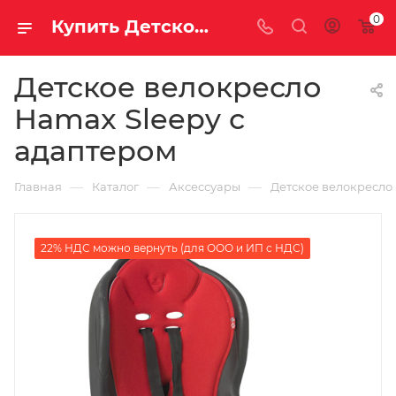
0
Купить Детское велокресло Hamax Sleepy с адаптером за рублей, а со скидкой
Детское велокресло
Hamax Sleepy с
адаптером
—
—
—
Главная
Каталог
Аксессуары
Детское велокресло
22% НДС можно вернуть (для ООО и ИП с НДС)