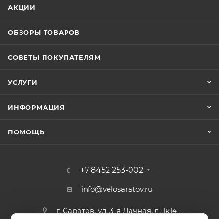
АКЦИИ
положение cпины ребенка во время сна (12,5 ˚
градусов)
ОБЗОРЫ ТОВАРОВ
Может быть установлен на велосипедах как c, так
и без багажника
СОВЕТЫ ПОКУПАТЕЛЯМ
Регулируемый ремень безопасности и опоры.
Пояс-пряжка не может быть открыт ребенком
УСЛУГИ
Установка на раму с диаметром трубы 28-40 мм
ИНФОРМАЦИЯ
ПОМОЩЬ
+7 8452 253-002
info@velosaratov.ru
г. Саратов, ул. 3-я Дачная, д. 1к14