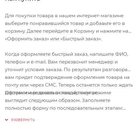
(12,5°)
Проработанная эргономика кресла для
Для покупки товара в нашем интернет-магазине
максимально комфортной посадки
выберите понравившийся товар и добавьте его в
корзину. Далее перейдите в Корзину и нажмите на
3-точечные ремни безопасности с
«Оформить заказ» или «Быстрый заказ».
дополнительным кронштейном для фиксации в
районе груди,и обеспечения ребенку безопасной
Когда оформляете быстрый заказ, напишите ФИО,
и удобной посадки
телефон и e-mail. Вам перезвонит менеджер и
Специальная конструкция пряжек ремней
уточнит условия заказа. По результатам разговора
безопасности/фиксации для предотвращения
вам придет подтверждение оформления товара на
саморастегвания ребенка
почту или через СМС. Теперь останется только ждать
Простое в использование, полностью
Оформление заказа в стандартном режиме
доставки и радоваться новой покупке.
соответствующее всем Европейским стандартам
выглядит следующим образом. Заполняете
безопасности.
полностью форму по последовательным этапам:
адрес, способ доставки, оплаты, данные о себе.
Возможность установить на любом велосипеде
Советуем в комментарии к заказу написать
как с багажником, так и без.
информацию, которая поможет курьеру вас найти.
Предназначено для детей в возрасте старше 9