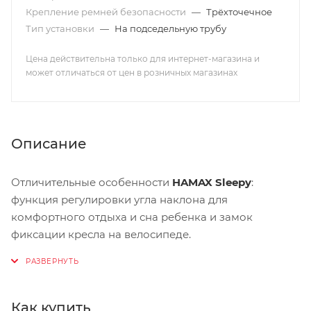
Крепление ремней безопасности
—
Трёхточечное
Тип установки
—
На подседельную трубу
Цена действительна только для интернет-магазина и
может отличаться от цен в розничных магазинах
Описание
Отличительные особенности
HAMAX Sleepy
:
функция регулировки угла наклона для
комфортного отдыха и сна ребенка и замок
фиксации кресла на велосипеде.
Особенности:
Регулировка наклона спинки / спальной позиции
Как купить