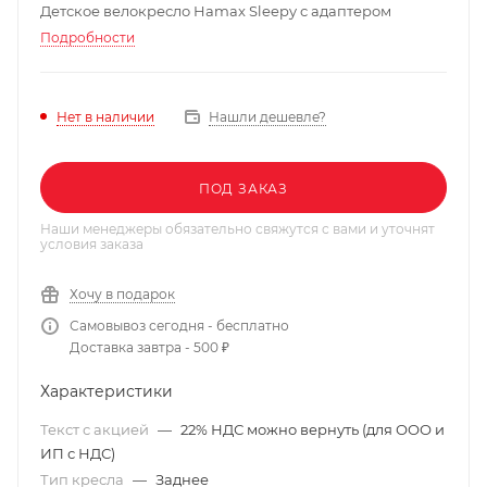
Детское велокресло Hamax Sleepy с адаптером
Подробности
Нашли дешевле?
Нет в наличии
ПОД ЗАКАЗ
Наши менеджеры обязательно свяжутся с вами и уточнят
условия заказа
Хочу в подарок
Самовывоз сегодня - бесплатно
Доставка завтра - 500 ₽
Характеристики
Текст с акцией
—
22% НДС можно вернуть (для ООО и
ИП с НДС)
Тип кресла
—
Заднее