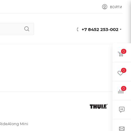
ВОЙТИ
+7 8452 253-002
0
0
0
RideAlong Mini