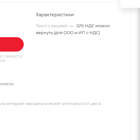
Характеристики
Текст с акцией
—
22% НДС можно
вернуть (для ООО и ИП с НДС)
о свяжутся
аза
сплатно
ля интернет-магазина и может отличаться от цен в