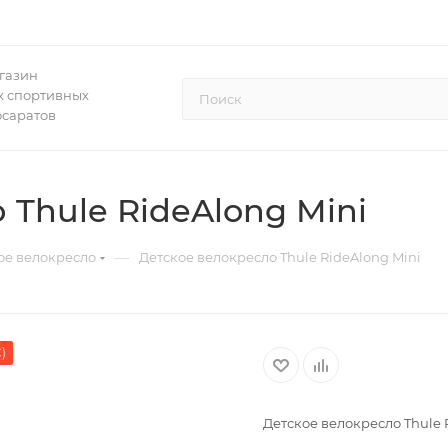
газин
 спортивных
осаратов
 Thule RideAlong Mini
—
ое велокресло
Детское велокресло Thule RideAlong Mini
)
Детское велокресло Thule 