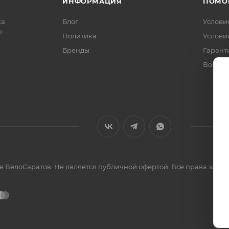
ИНФОРМАЦИЯ
ПОМО
ка
Блог
Услови
т
Политика
Услови
Бренды
Гарант
Вопрос
ов ВелоСаратов. Не является публичной офертой. Все права за