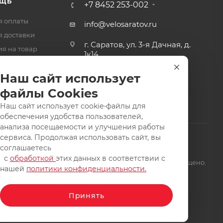
ЩЬ
+7 8452 253-002
я оплаты
info@velosaratov.ru
я доставки
г. Саратов, ул. 3-я Дачная, д.
ия на товар
1к14
-ответ
Наш сайт использует
файлы Cookies
Наш сайт использует cookie-файлы для
обеспечения удобства пользователей,
анализа посещаемости и улучшения работы
сервиса. Продолжая использовать сайт, вы
соглашаетесь
с
обработкой
этих данных в соответствии с
щищены. Заимствование материалов и фотографий запрещено.
нашей
политики конфиденциальности.
Принять