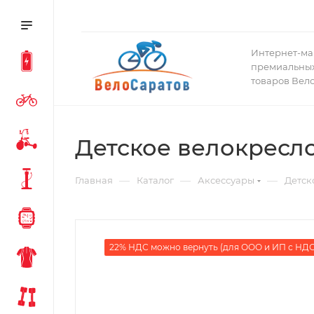
Интернет-ма
премиальных
товаров Вел
Детское велокресло
—
—
—
Главная
Каталог
Аксессуары
Детск
22% НДС можно вернуть (для ООО и ИП с НДС