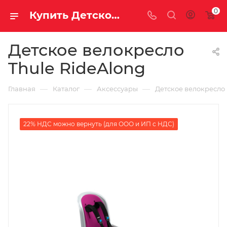
0
Купить Детское велокресло Thule RideAlong за рублей, а со скидкой
Детское велокресло
Thule RideAlong
—
—
—
Главная
Каталог
Аксессуары
Детское велокресло
22% НДС можно вернуть (для ООО и ИП с НДС)