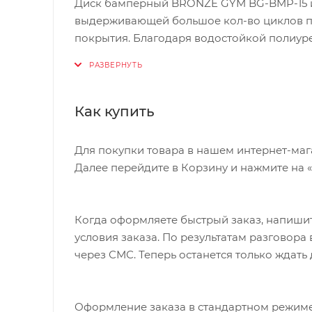
Диск бамперный BRONZE GYM BG-BMP-15 из
выдерживающей большое кол-во циклов па
покрытия. Благодаря водостойкой полиу
использовать как в закрытых помещениях, 
технических характеристик. Наличие мета
дополнительную прочность всей конструкц
механических повреждений. Геометрическа
Как купить
весовая точность и предельное отклонение
движения, которые используют в силовых в
Для покупки товара в нашем интернет-маг
Далее перейдите в Корзину и нажмите на 
Когда оформляете быстрый заказ, напишит
условия заказа. По результатам разговор
через СМС. Теперь останется только ждать
Оформление заказа в стандартном режиме