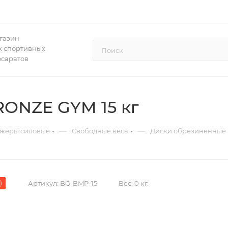
газин
 спортивных
осаратов
ONZE GYM 15 кг
—
—
жеры силовые
Свободные веса
Диски обрезиненные
)
Артикул:
BG-BMP-15
Вес:
0 кг.