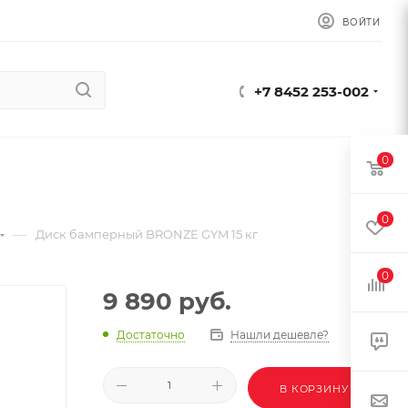
ВОЙТИ
+7 8452 253-002
0
0
—
Диск бамперный BRONZE GYM 15 кг
0
9 890
руб.
Достаточно
Нашли дешевле?
В КОРЗИНУ