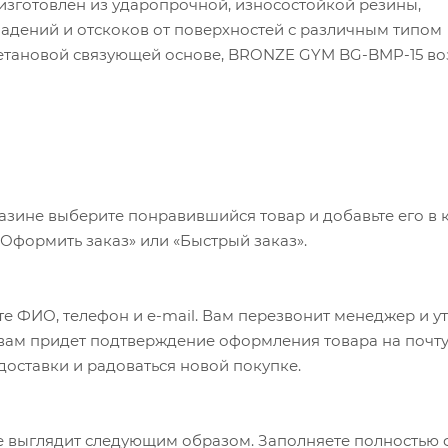
готовлен из ударопрочной, износостойкой резины,
дений и отскоков от поверхностей с различным типом
ретановой связующей основе, BRONZE GYM BG-BMP-15 в
так и на открытых уличных площадках, не теряя при это
ллической, завальцованной внутренней втулки, обеспечи
ии и защищает посадочное отверстие диска от износа и
я размерность диска соответствует олимпийскому станда
 к весу не более 1% , позволяет выполнять все соревнов
идах спорта.
азине выберите понравившийся товар и добавьте его в к
«Оформить заказ» или «Быстрый заказ».
е ФИО, телефон и e-mail. Вам перезвонит менеджер и у
а вам придет подтверждение оформления товара на почту
 доставки и радоваться новой покупке.
 выглядит следующим образом. Заполняете полностью 