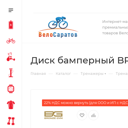
Интернет-ма
премиальных
товаров Вел
Диск бамперный BR
—
—
—
Главная
Каталог
Тренажеры
Трена
22% НДС можно вернуть (для ООО и ИП с НДС