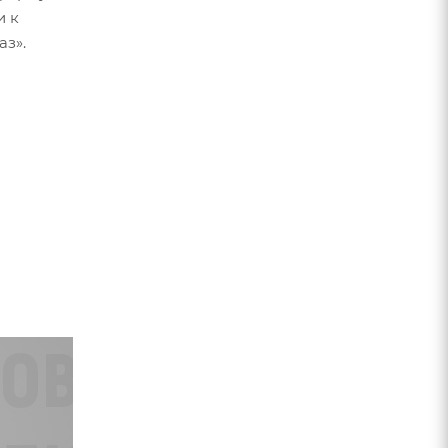
и к
аз».