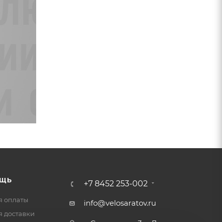
ЩЬ
+7 8452 253-002
я оплаты
info@velosaratov.ru
я доставки