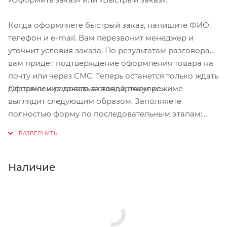
Когда оформляете быстрый заказ, напишите ФИО,
телефон и e-mail. Вам перезвонит менеджер и
уточнит условия заказа. По результатам разговора
вам придет подтверждение оформления товара на
почту или через СМС. Теперь останется только ждать
Оформление заказа в стандартном режиме
доставки и радоваться новой покупке.
выглядит следующим образом. Заполняете
полностью форму по последовательным этапам:
адрес, способ доставки, оплаты, данные о себе.
Советуем в комментарии к заказу написать
информацию, которая поможет курьеру вас найти.
Нажмите кнопку «Оформить заказ».
Наличие