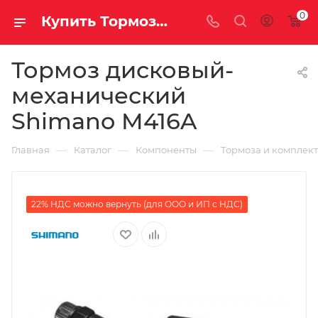
0
Купить Тормоз дисковый-механический Shimano M416A за рублей, а со скидкой
Тормоз дисковый-
механический
Shimano M416A
—
—
—
Главная
Каталог
Компоненты
Тормоза и комплек
22% НДС можно вернуть (для ООО и ИП с НДС)