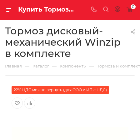
0
Купить Тормоз дисковый-механический Winzip в комплекте за рублей, а со скидкой
Тормоз дисковый-
механический Winzip
в комплекте
—
—
—
Главная
Каталог
Компоненты
Тормоза и комплек
22% НДС можно вернуть (для ООО и ИП с НДС)