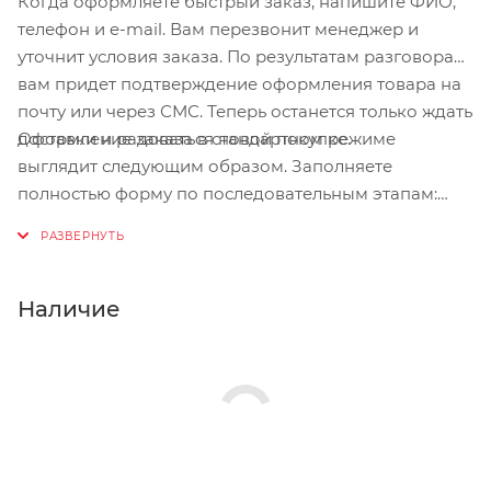
Когда оформляете быстрый заказ, напишите ФИО,
телефон и e-mail. Вам перезвонит менеджер и
уточнит условия заказа. По результатам разговора
вам придет подтверждение оформления товара на
почту или через СМС. Теперь останется только ждать
Оформление заказа в стандартном режиме
доставки и радоваться новой покупке.
выглядит следующим образом. Заполняете
полностью форму по последовательным этапам:
адрес, способ доставки, оплаты, данные о себе.
Советуем в комментарии к заказу написать
информацию, которая поможет курьеру вас найти.
Нажмите кнопку «Оформить заказ».
Наличие