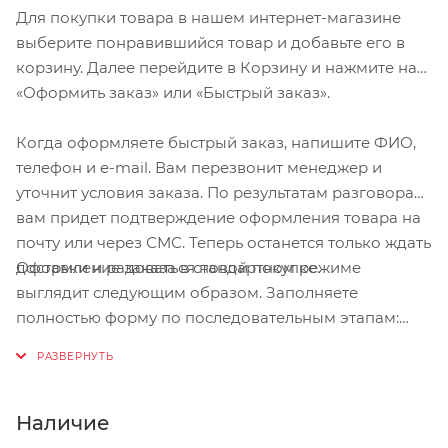
Для покупки товара в нашем интернет-магазине
выберите понравившийся товар и добавьте его в
корзину. Далее перейдите в Корзину и нажмите на
«Оформить заказ» или «Быстрый заказ».
Когда оформляете быстрый заказ, напишите ФИО,
телефон и e-mail. Вам перезвонит менеджер и
уточнит условия заказа. По результатам разговора
вам придет подтверждение оформления товара на
почту или через СМС. Теперь останется только ждать
Оформление заказа в стандартном режиме
доставки и радоваться новой покупке.
выглядит следующим образом. Заполняете
полностью форму по последовательным этапам:
адрес, способ доставки, оплаты, данные о себе.
Советуем в комментарии к заказу написать
информацию, которая поможет курьеру вас найти.
Нажмите кнопку «Оформить заказ».
Наличие