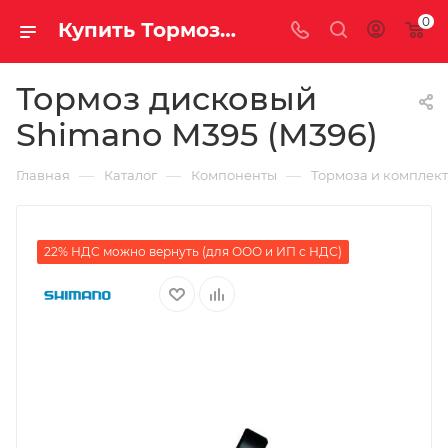
0
Купить Тормоз дисковый Shimano M395 (M396) за рублей, а со скидкой
Тормоз дисковый
Shimano M395 (M396)
—
—
—
Главная
Каталог
Компоненты
Тормоза и комплек
22% НДС можно вернуть (для ООО и ИП с НДС)