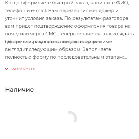
Когда оформляете быстрый заказ, напишите ФИО,
телефон и e-mail. Вам перезвонит менеджер и
уточнит условия заказа. По результатам разговора
вам придет подтверждение оформления товара на
почту или через СМС. Теперь останется только ждать
Оформление заказа в стандартном режиме
доставки и радоваться новой покупке.
выглядит следующим образом. Заполняете
полностью форму по последовательным этапам:
адрес, способ доставки, оплаты, данные о себе.
Советуем в комментарии к заказу написать
информацию, которая поможет курьеру вас найти.
Нажмите кнопку «Оформить заказ».
Наличие