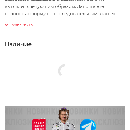
выглядит следующим образом. Заполняете
полностью форму по последовательным этапам:
адрес, способ доставки, оплаты, данные о себе.
Советуем в комментарии к заказу написать
информацию, которая поможет курьеру вас найти.
Нажмите кнопку «Оформить заказ».
Наличие