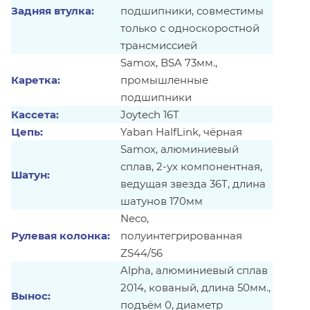
Задняя втулка:
подшипники, совместимы
только с односкоростной
трансмиссией
Samox, BSA 73мм.,
Каретка:
промышленные
подшипники
Кассета:
Joytech 16T
Цепь:
Yaban HalfLink, чёрная
Samox, алюминиевый
сплав, 2-ух компонентная,
Шатун:
ведущая звезда 36T, длина
шатунов 170мм
Neco,
Рулевая колонка:
полуинтегрированная
ZS44/56
Alpha, алюминиевый сплав
2014, кованый, длина 50мм.,
Вынос:
подъём 0, диаметр