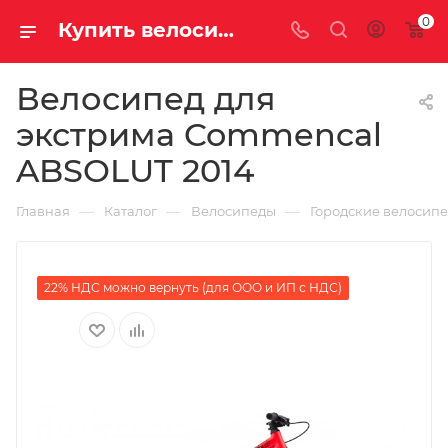
0
Купить велосипед для экстрима Commencal ABSOLUT 2014 за 71600.00000000 руб. в Саратове и Энгельсе
Велосипед для
экстрима Commencal
ABSOLUT 2014
—
—
—
Главная
Каталог
Велосипеды
Городские велосип
22% НДС можно вернуть (для ООО и ИП с НДС)