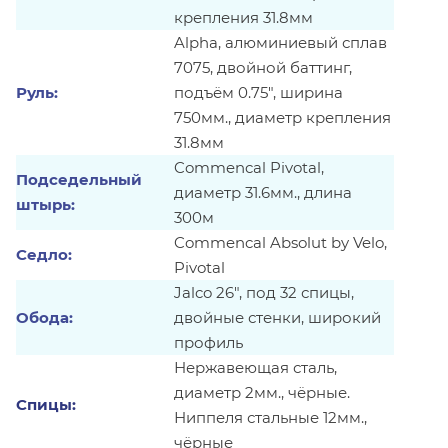
крепления 31.8мм
Alpha, алюминиевый сплав
7075, двойной баттинг,
Руль:
подъём 0.75", ширина
750мм., диаметр крепления
31.8мм
Commencal Pivotal,
Подседельный
диаметр 31.6мм., длина
штырь:
300м
Commencal Absolut by Velo,
Седло:
Pivotal
Jalco 26", под 32 спицы,
Обода:
двойные стенки, широкий
профиль
Нержавеющая сталь,
диаметр 2мм., чёрные.
Спицы:
Ниппеля стальные 12мм.,
чёрные