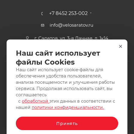
+7 8452 253-002
info@velosaratov.ru
г. Саратов, ул. 3-я Дачная, д. 1к14
Наш сайт использует
файлы Cookies
Наш сайт использует cookie-файлы для
обеспечения удобства пользователей,
анализа посещаемости и улучшения работы
2011-2026 © интернет-магазин спортивных товаров
сервиса. Продолжая использовать сайт, вы
ВелоСаратов. Не является публичной офертой. Все права
соглашаетесь
защищены. Заимствование материалов и фотографий
с
обработкой
этих данных в соответствии с
запрещено.
нашей
политики конфиденциальности.
Принять