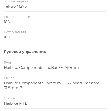
Тормоз задний
Tektro M275
Ротор передний
180
Ротор задний
180
Рулевое управление
Руль
Haibike Components TheBar ++ 740mm
Вынос
Haibike Components TheStem ++, A-head, Bar bore:
31.8mm, 7˚
Грипсы
Haibike MTB