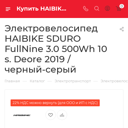
0
Купить HAIBIKE SDURO FullNine 3.0 500Wh 10 s. Deore 2019 / черный-серый за рублей, а со скидкой
Электровелосипед
HAIBIKE SDURO
FullNine 3.0 500Wh 10
s. Deore 2019 /
черный-серый
—
—
—
Главная
Каталог
Электротранспорт
Электровело
22% НДС можно вернуть (для ООО и ИП с НДС)