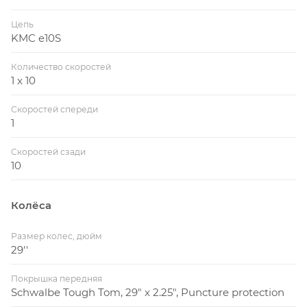
Цепь
KMC e10S
Количество скоростей
1 x 10
Скоростей спереди
1
Скоростей сзади
10
Колёса
Размер колес, дюйм
29''
Покрышка передняя
Schwalbe Tough Tom, 29" x 2.25", Puncture protection