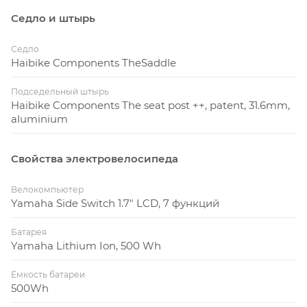
Седло и штырь
Седло
Haibike Components TheSaddle
Подседельный штырь
Haibike Components The seat post ++, patent, 31.6mm,
aluminium
Свойства электровелосипеда
Велокомпьютер
Yamaha Side Switch 1.7" LCD, 7 функций
Батарея
Yamaha Lithium Ion, 500 Wh
Ёмкость батареи
500Wh