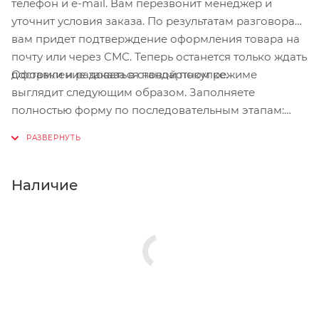
телефон и e-mail. Вам перезвонит менеджер и
уточнит условия заказа. По результатам разговора
вам придет подтверждение оформления товара на
почту или через СМС. Теперь останется только ждать
Оформление заказа в стандартном режиме
доставки и радоваться новой покупке.
выглядит следующим образом. Заполняете
полностью форму по последовательным этапам:
адрес, способ доставки, оплаты, данные о себе.
Советуем в комментарии к заказу написать
информацию, которая поможет курьеру вас найти.
Нажмите кнопку «Оформить заказ».
Наличие