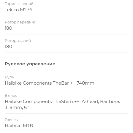
Тормоз задний
Tektro M276
Ротор передний
180
Ротор задний
180
Рулевое управление
Руль
Haibike Components TheBar ++ 740mm
Вынос
Haibike Components TheStem ++, A-head, Bar bore:
31.8mm, 6°
Грипсы
Haibike MTB