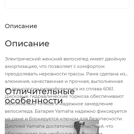
Описание
Описание
Электрический женский велосипед имеет двойную
амортизацию, что позволяет с комфортом
преодолевать неровности трассы. Рама сделана из
алюминия, качественная и прочная, выполненная
по технологии гидроформинга из сплава 6061.
Отличительные
Дисковые гидравлические тормоза обеспечивают
особенности
максимально точное и надежное замедление
велосипеда. Батарея Yamaha надежно фиксируется
на раме и блокируется ключом для безопасности.
Дисплей Yamaha достаточно компактный, что
обеспечивает все необходимые функции