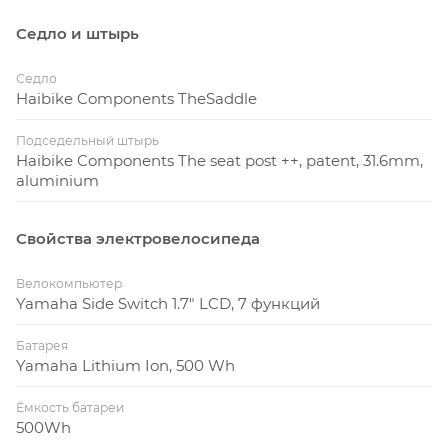
Седло и штырь
Седло
Haibike Components TheSaddle
Подседельный штырь
Haibike Components The seat post ++, patent, 31.6mm,
aluminium
Свойства электровелосипеда
Велокомпьютер
Yamaha Side Switch 1.7" LCD, 7 функций
Батарея
Yamaha Lithium Ion, 500 Wh
Ёмкость батареи
500Wh