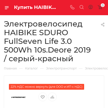
0
Купить HAIBIKE SDURO FullSeven Life 3.0 500Wh 10s.Deore 2019 / серый-красный за рублей, а со скидкой
Электровелосипед
HAIBIKE SDURO
FullSeven Life 3.0
500Wh 10s.Deore 2019
/ серый-красный
—
—
—
Главная
Каталог
Электротранспорт
Электровело
22% НДС можно вернуть (для ООО и ИП с НДС)