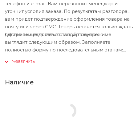
телефон и e-mail. Вам перезвонит менеджер и
уточнит условия заказа. По результатам разговора
вам придет подтверждение оформления товара на
почту или через СМС. Теперь останется только ждать
Оформление заказа в стандартном режиме
доставки и радоваться новой покупке.
выглядит следующим образом. Заполняете
полностью форму по последовательным этапам:
адрес, способ доставки, оплаты, данные о себе.
Советуем в комментарии к заказу написать
информацию, которая поможет курьеру вас найти.
Нажмите кнопку «Оформить заказ».
Наличие