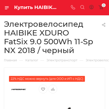
0
Купить HAIBIKE XDURO FatSix 9.0 500Wh 11-Sp NX 2018 / черный за рублей, а со скидкой
Электровелосипед
HAIBIKE XDURO
FatSix 9.0 500Wh 11-Sp
NX 2018 / черный
—
—
—
Главная
Каталог
Электротранспорт
Электровело
22% НДС можно вернуть (для ООО и ИП с НДС)