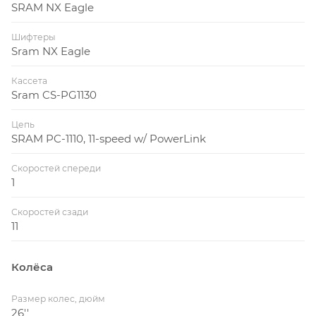
SRAM NX Eagle
Шифтеры
Sram NX Eagle
Кассета
Sram CS-PG1130
Цепь
SRAM PC-1110, 11-speed w/ PowerLink
Скоростей спереди
1
Скоростей сзади
11
Колёса
Размер колес, дюйм
26''