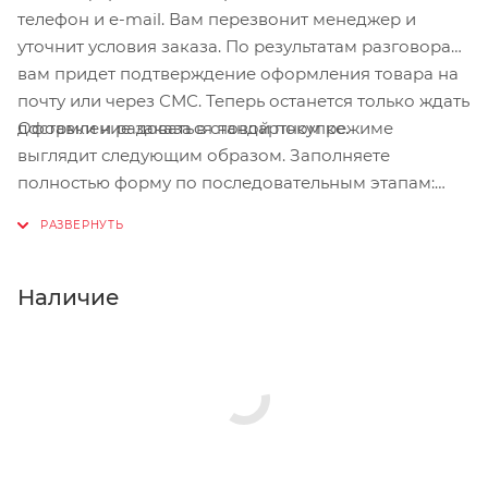
телефон и e-mail. Вам перезвонит менеджер и
уточнит условия заказа. По результатам разговора
вам придет подтверждение оформления товара на
почту или через СМС. Теперь останется только ждать
Оформление заказа в стандартном режиме
доставки и радоваться новой покупке.
выглядит следующим образом. Заполняете
полностью форму по последовательным этапам:
адрес, способ доставки, оплаты, данные о себе.
Советуем в комментарии к заказу написать
информацию, которая поможет курьеру вас найти.
Нажмите кнопку «Оформить заказ».
Наличие