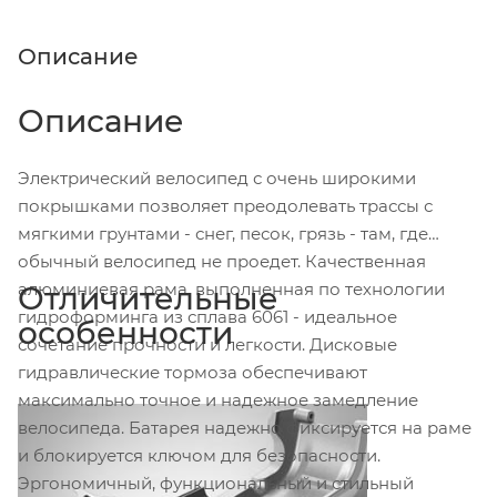
Описание
Описание
Электрический велосипед с очень широкими
покрышками позволяет преодолевать трассы с
мягкими грунтами - снег, песок, грязь - там, где
обычный велосипед не проедет. Качественная
алюминиевая рама, выполненная по технологии
Отличительные
гидроформинга из сплава 6061 - идеальное
особенности
сочетание прочности и легкости. Дисковые
гидравлические тормоза обеспечивают
максимально точное и надежное замедление
велосипеда. Батарея надежно фиксируется на раме
и блокируется ключом для безопасности.
Эргономичный, функциональный и стильный