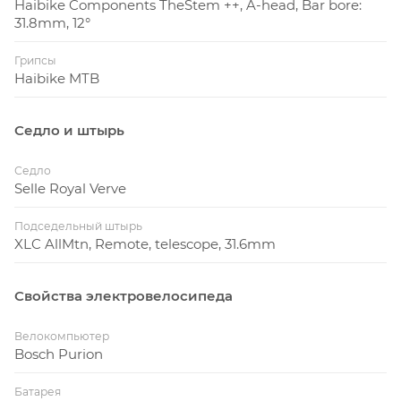
Haibike Components TheStem ++, A-head, Bar bore:
31.8mm, 12°
Грипсы
Haibike MTB
Седло и штырь
Седло
Selle Royal Verve
Подседельный штырь
XLC AllMtn, Remote, telescope, 31.6mm
Свойства электровелосипеда
Велокомпьютер
Bosch Purion
Батарея