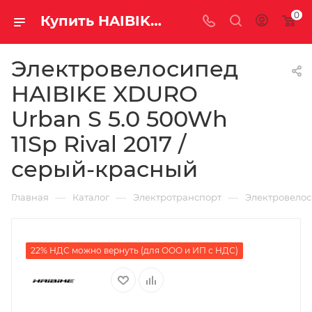
0
Купить HAIBIKE XDURO Urban S 5.0 500Wh 11Sp Rival 2017 / серый-красный за рублей, а со скидкой
Электровелосипед
HAIBIKE XDURO
Urban S 5.0 500Wh
11Sp Rival 2017 /
серый-красный
—
—
—
Главная
Каталог
Электротранспорт
Электровело
22% НДС можно вернуть (для ООО и ИП с НДС)