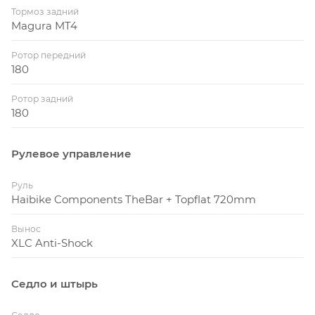
Тормоз задний
Magura MT4
Ротор передний
180
Ротор задний
180
Рулевое управление
Руль
Haibike Components TheBar + Topflat 720mm
Вынос
XLC Anti-Shock
Седло и штырь