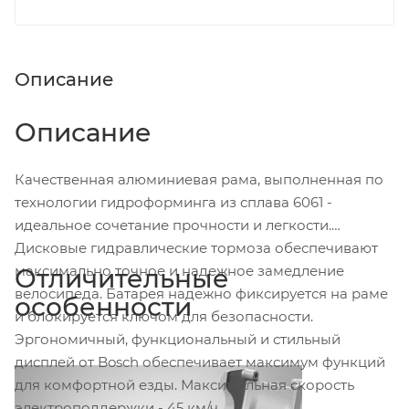
Описание
Описание
Качественная алюминиевая рама, выполненная по
технологии гидроформинга из сплава 6061 -
идеальное сочетание прочности и легкости.
Дисковые гидравлические тормоза обеспечивают
максимально точное и надежное замедление
Отличительные
велосипеда. Батарея надежно фиксируется на раме
особенности
и блокируется ключом для безопасности.
Эргономичный, функциональный и стильный
дисплей от Bosch обеспечивает максимум функций
для комфортной езды. Максимальная скорость
электроподдержки - 45 км/ч.