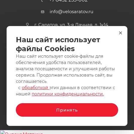
info@velosaratov.ru
г. Саратов, ул. 3-я Дачная, д. 1к14
Наш сайт использует
файлы Cookies
Наш сайт использует cookie-файлы для
обеспечения удобства пользователей,
анализа посещаемости и улучшения работы
2011-2026 © интернет-магазин спортивных товаров
сервиса. Продолжая использовать сайт, вы
ВелоСаратов. Не является публичной офертой. Все права
соглашаетесь
защищены. Заимствование материалов и фотографий
с
обработкой
этих данных в соответствии с
запрещено.
нашей
политики конфиденциальности.
Принять