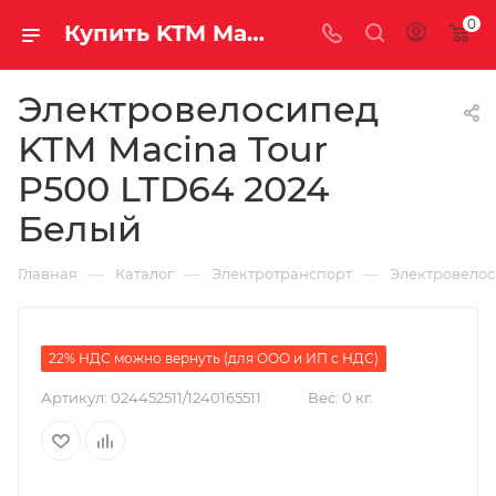
0
Купить KTM Macina Tour P500 LTD64 2024 Белый за рублей, а со скидкой
Электровелосипед
KTM Macina Tour
P500 LTD64 2024
Белый
—
—
—
Главная
Каталог
Электротранспорт
Электровело
22% НДС можно вернуть (для ООО и ИП с НДС)
Артикул:
024452511/1240165511
Вес:
0 кг.