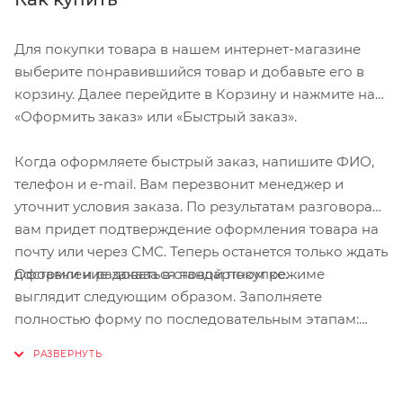
Для покупки товара в нашем интернет-магазине
выберите понравившийся товар и добавьте его в
корзину. Далее перейдите в Корзину и нажмите на
«Оформить заказ» или «Быстрый заказ».
Когда оформляете быстрый заказ, напишите ФИО,
телефон и e-mail. Вам перезвонит менеджер и
уточнит условия заказа. По результатам разговора
вам придет подтверждение оформления товара на
почту или через СМС. Теперь останется только ждать
Оформление заказа в стандартном режиме
доставки и радоваться новой покупке.
выглядит следующим образом. Заполняете
полностью форму по последовательным этапам:
адрес, способ доставки, оплаты, данные о себе.
Советуем в комментарии к заказу написать
информацию, которая поможет курьеру вас найти.