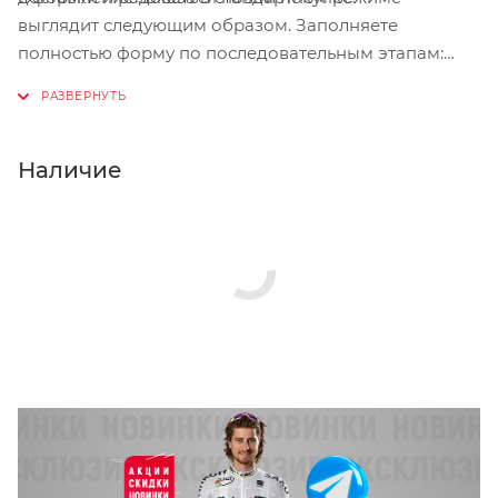
выглядит следующим образом. Заполняете
полностью форму по последовательным этапам:
адрес, способ доставки, оплаты, данные о себе.
Советуем в комментарии к заказу написать
информацию, которая поможет курьеру вас найти.
Нажмите кнопку «Оформить заказ».
Наличие