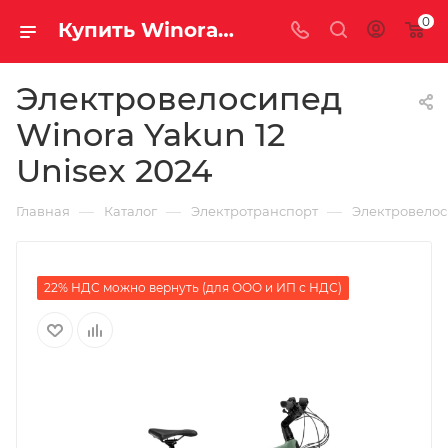
0
Купить Winora Yakun 12 Unisex 2024 за рублей, а со скидкой
Электровелосипед
Winora Yakun 12
Unisex 2024
—
—
—
Главная
Каталог
Электротранспорт
Электровело
22% НДС можно вернуть (для ООО и ИП с НДС)