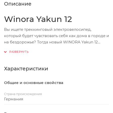
Описание
Winora Yakun 12
Вы ищете треккинговый электровелосипед,
который будет чувствовать себя как дома в городе и
на бездорожье? Тогда новый WINORA Yakun 12
идеально вам подойдет! Для нашего электронного
внедорожника премиум-класса с разрешенной
общей массой до 150 кг нет ничего сложного: очень
вместительный аккумулятор и такие интересные
Характеристики
функции, как модульная система направляющих,
делают этот треккинговый велосипед надежным
Общие и основные свойства
партнером. Легкий и сверхпрочный двигатель Bosch
Performance CX Smart System с крутящим моментом
Страна происхождения
до 85 Нм обеспечивает хорошее ускорение, а
Германия
аккумулятор емкостью 750 Втч обеспечивает
достаточный запас хода для длительных поездок.