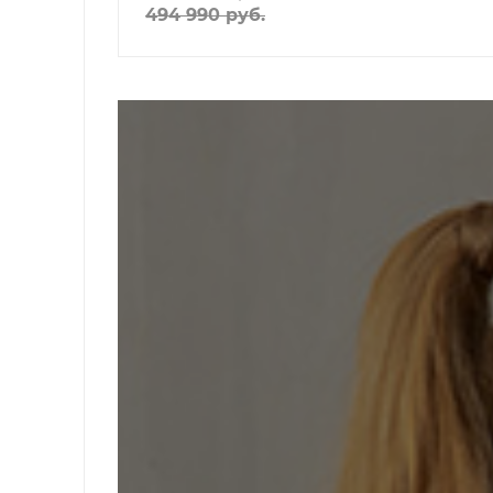
494 990
руб.