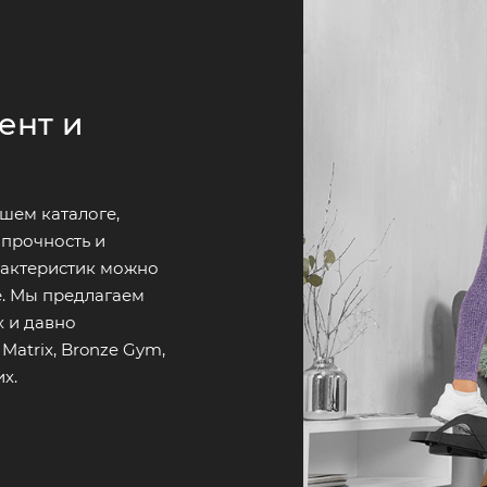
ент и
шем каталоге,
 прочность и
рактеристик можно
е. Мы предлагаем
 и давно
atrix, Bronze Gym,
их.