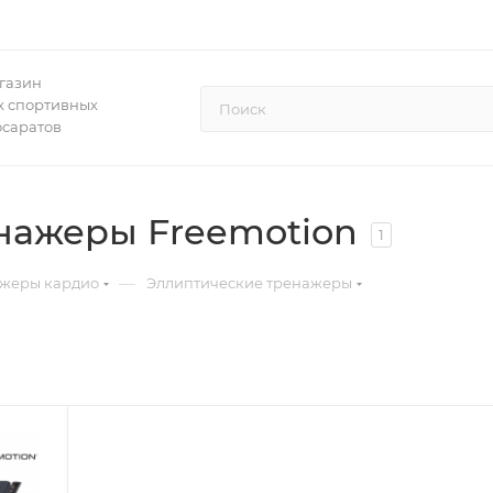
газин
 спортивных
осаратов
нажеры Freemotion
1
—
жеры кардио
Эллиптические тренажеры