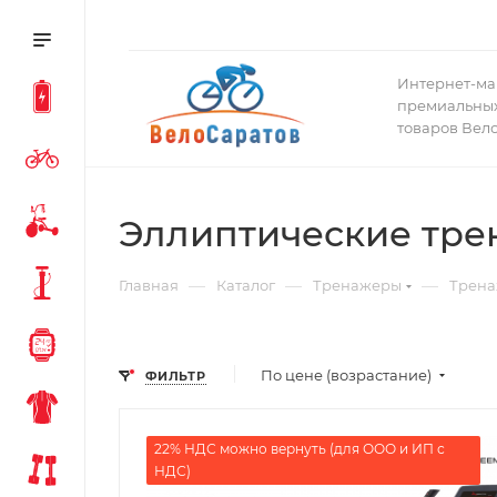
Интернет-ма
премиальных
товаров Вел
Эллиптические тре
—
—
—
Главная
Каталог
Тренажеры
Трена
По цене (возрастание)
ФИЛЬТР
22% НДС можно вернуть (для ООО и ИП с
НДС)