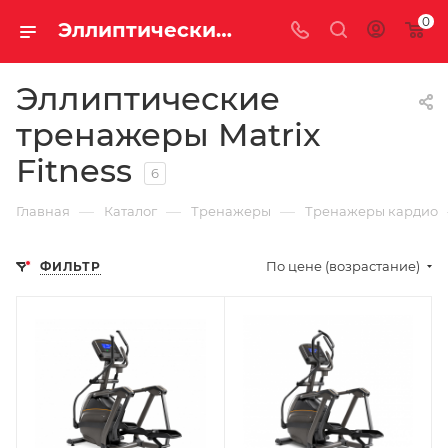
0
Эллиптические тренажеры Matrix Fitness
Эллиптические
тренажеры Matrix
Fitness
6
—
—
—
Главная
Каталог
Тренажеры
Тренажеры кардио
По цене (возрастание)
ФИЛЬТР