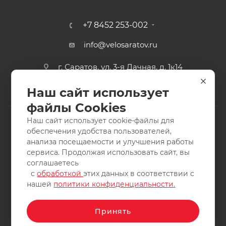
+7 8452 253-002
info@velosaratov.ru
г. Саратов, ул. 3-я Дачная, д. 1к14
Наш сайт использует
файлы Cookies
Наш сайт использует cookie-файлы для
обеспечения удобства пользователей,
анализа посещаемости и улучшения работы
2011-2026 © интернет-магазин спортивных товаров
сервиса. Продолжая использовать сайт, вы
ВелоСаратов. Не является публичной офертой. Все права
соглашаетесь
защищены. Заимствование материалов и фотографий
с
обработкой
этих данных в соответствии с
запрещено.
нашей
политики конфиденциальности.
Принять