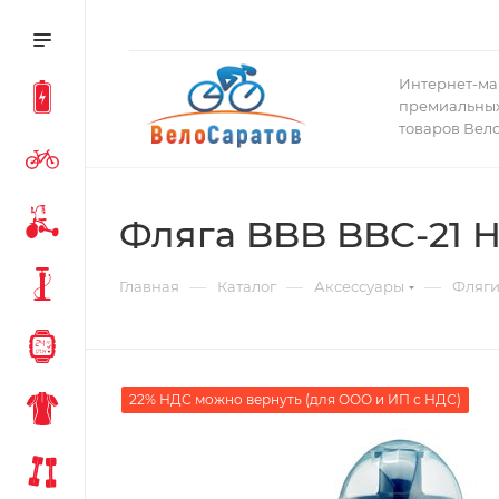
Интернет-ма
премиальных
товаров Вел
Фляга BBB BBC-21 
—
—
—
Главная
Каталог
Аксессуары
Фляги
22% НДС можно вернуть (для ООО и ИП с НДС)