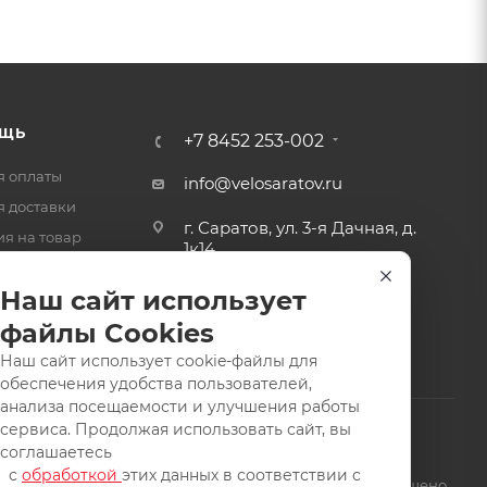
ЩЬ
+7 8452 253-002
я оплаты
info@velosaratov.ru
я доставки
г. Саратов, ул. 3-я Дачная, д.
ия на товар
1к14
-ответ
Наш сайт использует
файлы Cookies
Наш сайт использует cookie-файлы для
обеспечения удобства пользователей,
анализа посещаемости и улучшения работы
сервиса. Продолжая использовать сайт, вы
соглашаетесь
с
обработкой
этих данных в соответствии с
щищены. Заимствование материалов и фотографий запрещено.