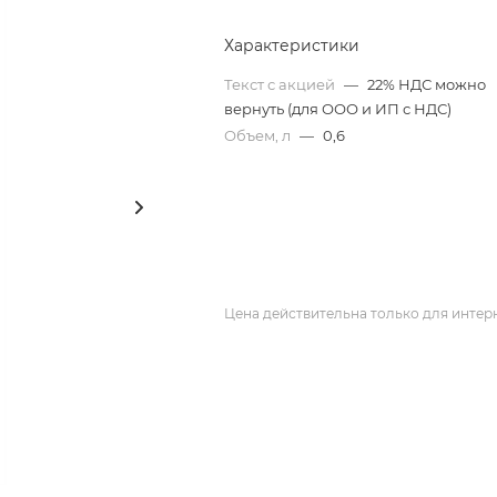
Характеристики
Текст с акцией
—
22% НДС можно
вернуть (для ООО и ИП с НДС)
Объем, л
—
0,6
Цена действительна только для интерн