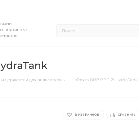
газин
 спортивных
осаратов
HydraTank
—
 и держатели для велосипеда
Фляга BBB BBC-21 HydraTank
В ИЗБРАННОЕ
СРАВНИТЬ