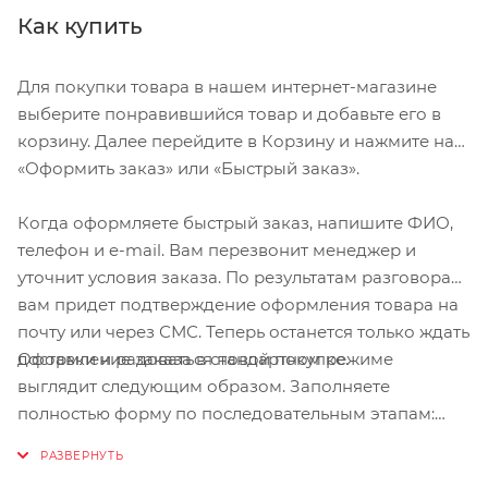
Как купить
Для покупки товара в нашем интернет-магазине
выберите понравившийся товар и добавьте его в
корзину. Далее перейдите в Корзину и нажмите на
«Оформить заказ» или «Быстрый заказ».
Когда оформляете быстрый заказ, напишите ФИО,
телефон и e-mail. Вам перезвонит менеджер и
уточнит условия заказа. По результатам разговора
вам придет подтверждение оформления товара на
почту или через СМС. Теперь останется только ждать
Оформление заказа в стандартном режиме
доставки и радоваться новой покупке.
выглядит следующим образом. Заполняете
полностью форму по последовательным этапам:
адрес, способ доставки, оплаты, данные о себе.
Советуем в комментарии к заказу написать