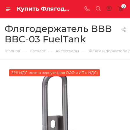
0
Купить Флягодержатель BBB BBC-03 FuelTank за рублей, а со скидкой
Флягодержатель BBB
BBC-03 FuelTank
—
—
—
Главная
Каталог
Аксессуары
Фляги и держатели 
22% НДС можно вернуть (для ООО и ИП с НДС)