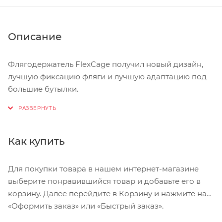
Описание
Флягодержатель FlexCage получил новый дизайн,
лучшую фиксацию фляги и лучшую адаптацию под
большие бутылки.
При этом удалось добиться легкого веса.
Особенности:
Как купить
легкий композитный материал
клапан на фляге
Для покупки товара в нашем интернет-магазине
выберите понравившийся товар и добавьте его в
надежная фиксация
корзину. Далее перейдите в Корзину и нажмите на
Вес: 42 грамма
«Оформить заказ» или «Быстрый заказ».