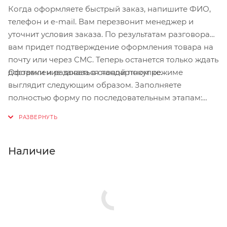
Когда оформляете быстрый заказ, напишите ФИО,
телефон и e-mail. Вам перезвонит менеджер и
уточнит условия заказа. По результатам разговора
вам придет подтверждение оформления товара на
почту или через СМС. Теперь останется только ждать
Оформление заказа в стандартном режиме
доставки и радоваться новой покупке.
выглядит следующим образом. Заполняете
полностью форму по последовательным этапам:
адрес, способ доставки, оплаты, данные о себе.
Советуем в комментарии к заказу написать
информацию, которая поможет курьеру вас найти.
Нажмите кнопку «Оформить заказ».
Наличие