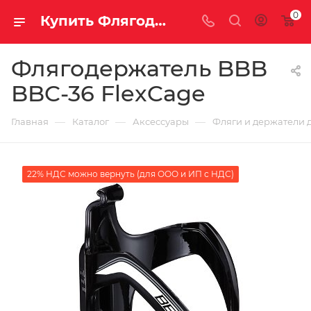
0
Купить Флягодержатель BBB BBC-36 FlexCage за рублей, а со скидкой
Флягодержатель BBB
BBC-36 FlexCage
—
—
—
Главная
Каталог
Аксессуары
Фляги и держатели 
22% НДС можно вернуть (для ООО и ИП с НДС)