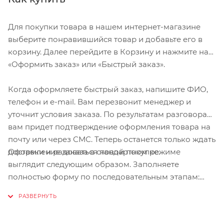
Для покупки товара в нашем интернет-магазине
выберите понравившийся товар и добавьте его в
корзину. Далее перейдите в Корзину и нажмите на
«Оформить заказ» или «Быстрый заказ».
Когда оформляете быстрый заказ, напишите ФИО,
телефон и e-mail. Вам перезвонит менеджер и
уточнит условия заказа. По результатам разговора
вам придет подтверждение оформления товара на
почту или через СМС. Теперь останется только ждать
Оформление заказа в стандартном режиме
доставки и радоваться новой покупке.
выглядит следующим образом. Заполняете
полностью форму по последовательным этапам:
адрес, способ доставки, оплаты, данные о себе.
Советуем в комментарии к заказу написать
информацию, которая поможет курьеру вас найти.