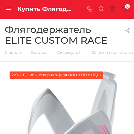
0
Купить Флягодержатель ELITE CUSTOM RACE за рублей, а со скидкой
Флягодержатель
ELITE CUSTOM RACE
—
—
—
Главная
Каталог
Аксессуары
Фляги и держатели 
22% НДС можно вернуть (для ООО и ИП с НДС)