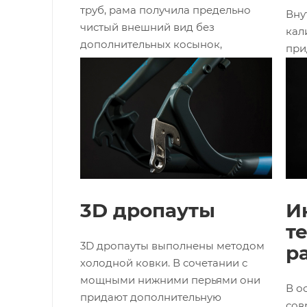
труб, рама получила предельно
Вну
чистый внешний вид без
кал
дополнительных косынок,
при
прочность и лёгкость.
жёс
обе
точ
тор
3D дропауты
И
т
3D дропауты выполнены методом
р
холодной ковки. В сочетании с
мощными нижними перьями они
В о
придают дополнительную
сов