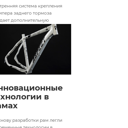
тренняя система крепления
ипера заднего тормоза
дает дополнительную
ткость конструкции,
спечивает более мощное и
ное торможение, защиту
моза от боковых ударов.
нновационные
ехнологии в
амах
снову разработки рам легли
ременные технологии в