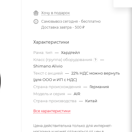
Хочу в подарок
Самовывоз сегодня - бесплатно
Доставка завтра - 500 ₽
Характеристики
Рама: тип
—
Хардтейл
Класс (группа) оборудования
—
?
Shimano Alivio
Текст с акцией
—
22% НДС можно вернуть
(для ООО и ИП с НДС)
Страна происхождения
—
Германия
Модель и серия
—
AIR
Страна производства
—
Китай
Все характеристики
Цена действительна только для интернет-
магазина и может отличаться от цен в