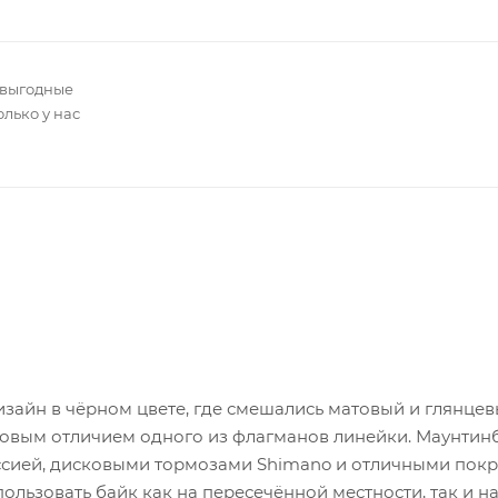
 выгодные
олько у нас
изайн в чёрном цвете, где смешались матовый и глянце
аковым отличием одного из флагманов линейки. Маунтин
сией, дисковыми тормозами Shimano и отличными по
пользовать байк как на пересечённой местности, так и н