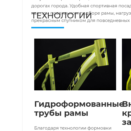
дорогах города. Удобная спортивная посад
как при правильном подборе рамы, нагруз
ТЕХНОЛОГИИ
прекрасным спутником для повседневных 
Гидроформованные
В
трубы рамы
к
з
Благодаря технологии формовки