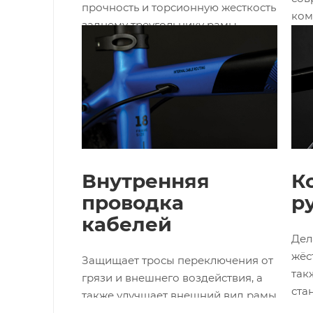
прочность и торсионную жесткость
ком
заднему треугольнику рамы.
тен
вел
исп
инт
кру
Внутренняя
К
проводка
р
кабелей
Дел
жёс
Защищает тросы переключения от
так
грязи и внешнего воздействия, а
ста
также улучшает внешний вид рамы
кон
велосипеда.