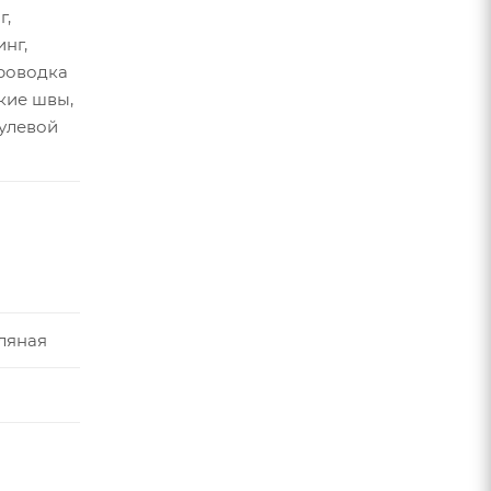
г,
нг,
роводка
кие швы,
улевой
ляная