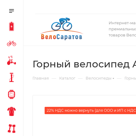
Интернет-ма
премиальных
товаров Вел
Горный велосипед As
—
—
—
Главная
Каталог
Велосипеды
Горн
22% НДС можно вернуть (для ООО и ИП с НДС