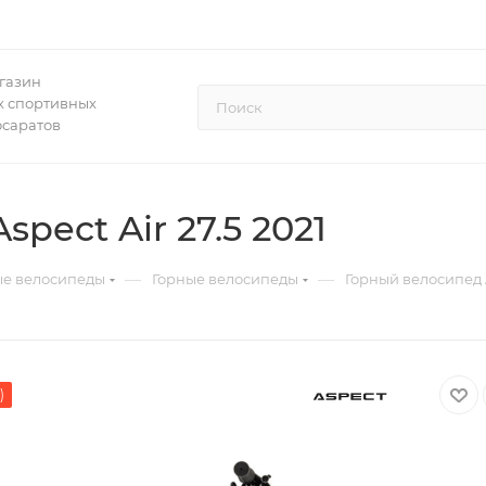
газин
 спортивных
осаратов
pect Air 27.5 2021
—
—
ые велосипеды
Горные велосипеды
Горный велосипед As
)