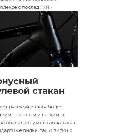
плексе с последними
денциями и трендами в
оиндустрии. Aspect старается
ользовать нечто более
ересное, чем стандартный
глый профиль труб.
онусный
улевой стакан
ает рулевой стакан более
тким, прочным и лёгким, а
же позволяет использовать как
ндартные вилки, так и вилки с
усным штоком.