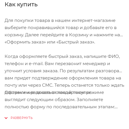
Как купить
Для покупки товара в нашем интернет-магазине
выберите понравившийся товар и добавьте его в
корзину. Далее перейдите в Корзину и нажмите на
«Оформить заказ» или «Быстрый заказ».
Когда оформляете быстрый заказ, напишите ФИО,
телефон и e-mail. Вам перезвонит менеджер и
уточнит условия заказа. По результатам разговора
вам придет подтверждение оформления товара на
почту или через СМС. Теперь останется только ждать
Оформление заказа в стандартном режиме
доставки и радоваться новой покупке.
выглядит следующим образом. Заполняете
полностью форму по последовательным этапам:
адрес, способ доставки, оплаты, данные о себе.
Советуем в комментарии к заказу написать
информацию, которая поможет курьеру вас найти.