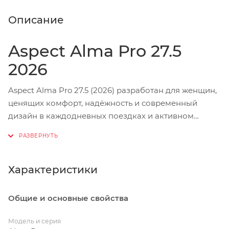
Описание
Aspect Alma Pro 27.5
2026
Aspect Alma Pro 27.5 (2026) разработан для женщин,
ценящих комфорт, надёжность и современный
дизайн в каждодневных поездках и активном
отдыхе. Лёгкая алюминиевая рама с женской
геометрией сочетает продуманную эргономику и
практичные технологические решения, включая
внутреннюю проводку тросов и
Характеристики
полуинтегрированную рулевую колонку стандарта
ZS 44/56.
Общие и основные свойства
Достоинства и особенности:
Модель и серия