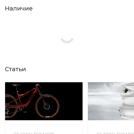
Нажмите кнопку «Оформить заказ».
Наличие
Статьи