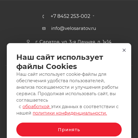
+7 8452 253-002
info@velosaratov.ru
г. Саратов, ул. 3-я Дачная, д. 1к14
Наш сайт использует
файлы Cookies
Наш сайт использует cookie-файлы для
обеспечения удобства пользователей,
анализа посещаемости и улучшения работы
2011-2026 © интернет-магазин спортивных товаров
сервиса. Продолжая использовать сайт, вы
ВелоСаратов. Не является публичной офертой. Все права
соглашаетесь
защищены. Заимствование материалов и фотографий
с
обработкой
этих данных в соответствии с
запрещено.
нашей
политики конфиденциальности.
Принять