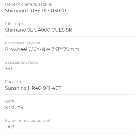
Переключатель задний
Shimano CUES RD-U3020
Шифтеры
Shimano SL U4000 CUES 9R
Система шатунов
Prowheel C10Y-NW 34T*170mm
Звёзды системы
34T
Кассета
Sunshine HR40-9 11-40T
Цепь
KMC X9
Количество скоростей
1 x 9