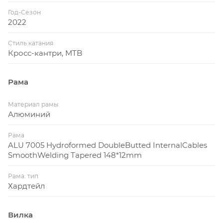
Год-Сезон
2022
Стиль катания
Кросс-кантри, MTB
Рама
Материал рамы
Алюминий
Рама
ALU 7005 Hydroformed DoubleButted InternalCables
SmoothWelding Tapered 148*12mm
Рама: тип
Хардтейл
Вилка