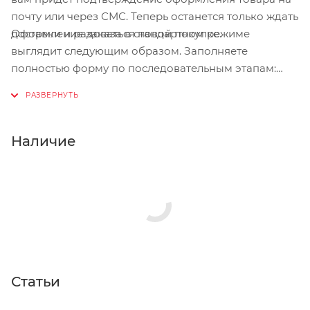
почту или через СМС. Теперь останется только ждать
Оформление заказа в стандартном режиме
доставки и радоваться новой покупке.
выглядит следующим образом. Заполняете
полностью форму по последовательным этапам:
адрес, способ доставки, оплаты, данные о себе.
Советуем в комментарии к заказу написать
информацию, которая поможет курьеру вас найти.
Нажмите кнопку «Оформить заказ».
Наличие
Статьи