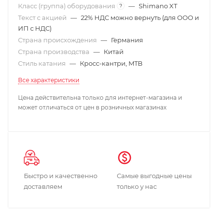
Класс (группа) оборудования
—
Shimano XT
?
Текст с акцией
—
22% НДС можно вернуть (для ООО и
ИП с НДС)
Страна происхождения
—
Германия
Страна производства
—
Китай
Стиль катания
—
Кросс-кантри, MTB
Все характеристики
Цена действительна только для интернет-магазина и
может отличаться от цен в розничных магазинах
Быстро и качественно
Самые выгодные цены
доставляем
только у нас