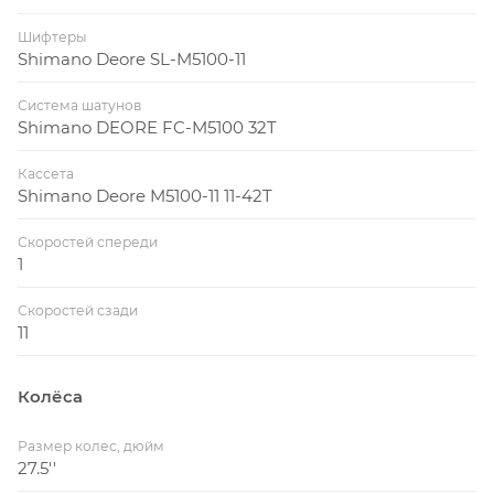
Шифтеры
Shimano Deore SL-M5100-11
Система шатунов
Shimano DEORE FC-M5100 32T
Кассета
Shimano Deore M5100-11 11-42T
Скоростей спереди
1
Скоростей сзади
11
Колёса
Размер колес, дюйм
27.5''