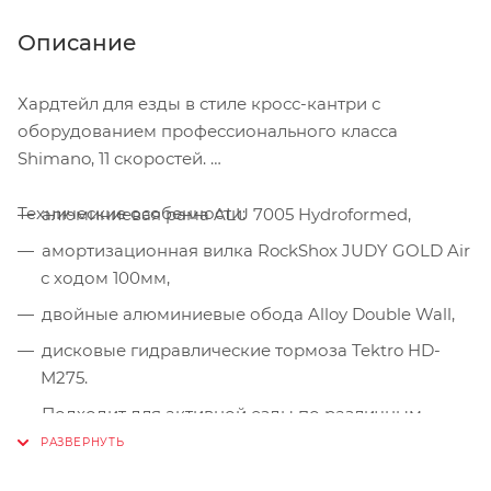
Описание
Хардтейл для езды в стиле кросс-кантри с
оборудованием профессионального класса
Shimano, 11 скоростей.
Технические особенности:
алюминиевая рама ALU 7005 Hydroformed,
амортизационная вилка RockShox JUDY GOLD Air
с ходом 100мм,
двойные алюминиевые обода Alloy Double Wall,
дисковые гидравлические тормоза Tektro HD-
M275.
Подходит для активной езды по различным
дорогам и пересеченной местности.
Диаметр колес - 27,5 дюймов.