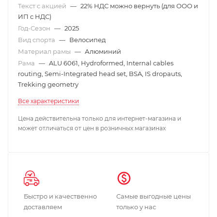
Текст с акцией
—
22% НДС можно вернуть (для ООО и
ИП с НДС)
Год-Сезон
—
2025
Вид спорта
—
Велосипед
Материал рамы
—
Алюминий
Рама
—
ALU 6061, Hydroformed, Internal cables
routing, Semi-Integrated head set, BSA, IS dropauts,
Trekking geometry
Все характеристики
Цена действительна только для интернет-магазина и
может отличаться от цен в розничных магазинах
Быстро и качественно
Самые выгодные цены
доставляем
только у нас