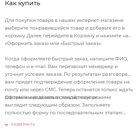
Как купить
Для покупки товара в нашем интернет-магазине
выберите понравившийся товар и добавьте его в
корзину. Далее перейдите в Корзину и нажмите на
«Оформить заказ» или «Быстрый заказ».
Когда оформляете быстрый заказ, напишите ФИО,
телефон и e-mail. Вам перезвонит менеджер и
уточнит условия заказа. По результатам разговора
вам придет подтверждение оформления товара на
почту или через СМС. Теперь останется только ждать
Оформление заказа в стандартном режиме
доставки и радоваться новой покупке.
выглядит следующим образом. Заполняете
полностью форму по последовательным этапам:
адрес, способ доставки, оплаты, данные о себе.
Советуем в комментарии к заказу написать
информацию, которая поможет курьеру вас найти.