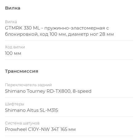
Как выбрать размер
Вилка
Вилка
GTMRK 330 ML - пружинно-эластомерная с
блокировкой, ход 100 мм, диаметр ног 28 мм
Рост, см
Размер рамы
Ход вилки
100 мм
145-160
XS
155-170
S
Трансмиссия
168-178
M
Переключатель задний
Shimano Tourney RD-TX800, 8-speed
178-188
L
Шифтеры
185-198
XL
Shimano Altus SL-M315
Система шатунов
Prowheel C10Y-NW 34T 165 мм