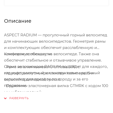
Описание
ASPECT RADIUM — прогулочный горный велосипед
для начинающих велосипедистов. Геометрия рамы
и комплектующих обеспечит расслабленную и
комфортную посадку на велосипеде. Также она
Ключевые особенности:
обеспечит стабильное и отзывчивое управление.
Серия велосипедов RADIUM подойдет для каждого,
• Рама из алюминиевого сплава 6061 с
кто ищет доступный и конструктивно надежный
гидроформингом, креплением калипера IS и
велосипед для поездок по городу и за его
скрытой прокладкой тросов
пределами.
• Пружинно-эластомерная вилка GTMRK с ходом 100
мм и блокировкой
• Маневренные колеса 26" на двойных алюминиевых
ободах Code D23
• Алюминиевые втулки Code H1 на промышленных