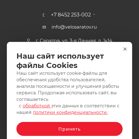
+7 8452 253-002
info@velosaratov.ru
г. Саратов, ул. 3-я Дачная, д. 1к14
Наш сайт использует
файлы Cookies
Наш сайт использует cookie-файлы для
обеспечения удобства пользователей,
анализа посещаемости и улучшения работы
2011-2026 © интернет-магазин спортивных товаров
сервиса. Продолжая использовать сайт, вы
ВелоСаратов. Не является публичной офертой. Все права
соглашаетесь
защищены. Заимствование материалов и фотографий
с
обработкой
этих данных в соответствии с
запрещено.
нашей
политики конфиденциальности.
Принять