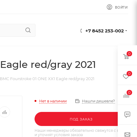
ВОЙТИ
+7 8452 253-002
0
agle red/gray 2021
0
MC Fourstroke 01 ONE XX1 Eagle red/gray 2021
0
Нет в наличии
Нашли дешевле?
ПОД ЗАКАЗ
Наши менеджеры обязательно свяжутся с вами
и уточнят условия заказа