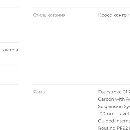
Стиль катания
Кросс-кантри
 товар в
Рама
Fourstroke 01
Carbon with A
Suspension Sy
100mm Travel 
Guided Interna
Routing PF92