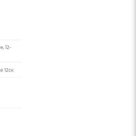
, 12-
e 12ск