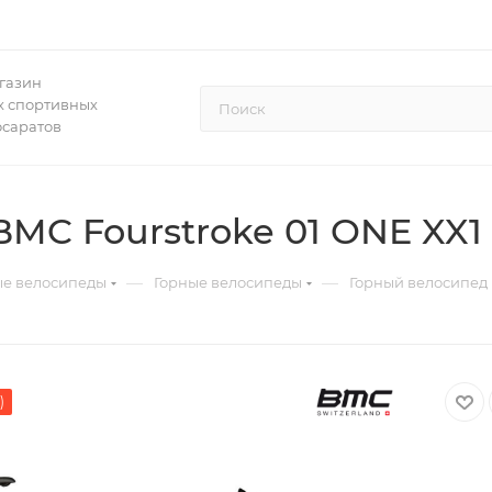
газин
 спортивных
осаратов
C Fourstroke 01 ONE XX1 E
—
—
ые велосипеды
Горные велосипеды
Горный велосипед B
)