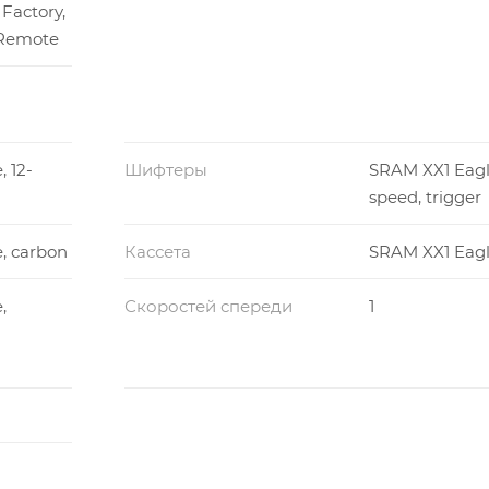
 Factory,
 Remote
 12-
Шифтеры
SRAM XX1 Eagle
speed, trigger
, carbon
Кассета
SRAM XX1 Eagl
,
Скоростей спереди
1