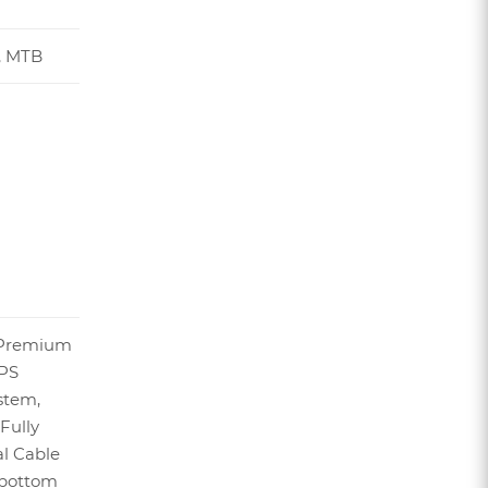
, MTB
 Premium
PS
stem,
Fully
l Cable
 bottom