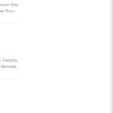
Mount Disc
t Thru-
, Factory,
, Remote,