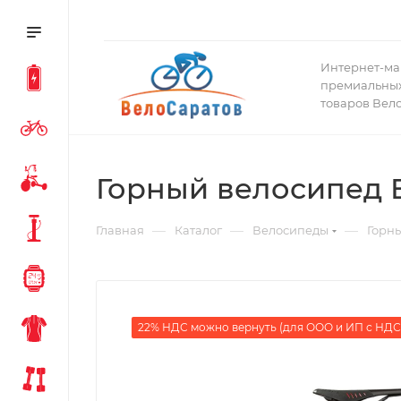
Интернет-ма
премиальных
товаров Вел
Горный велосипед BM
—
—
—
Главная
Каталог
Велосипеды
Горн
22% НДС можно вернуть (для ООО и ИП с НДС