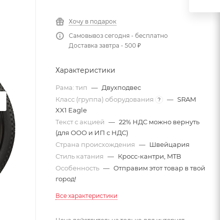
Хочу в подарок
Самовывоз сегодня - бесплатно
Доставка завтра - 500 ₽
Характеристики
Рама: тип
—
Двухподвес
Класс (группа) оборудования
—
SRAM
?
XX1 Eagle
Текст с акцией
—
22% НДС можно вернуть
(для ООО и ИП с НДС)
Страна происхождения
—
Швейцария
Стиль катания
—
Кросс-кантри, MTB
Особенность
—
Отправим этот товар в твой
город!
Все характеристики