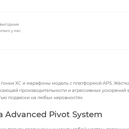
 выгодные
олько у нас
а гонки XC и марафоны модель с платформой APS. Жёстк
ясающей производительности и агрессивных ускорений 
тью подвески на любых неровностях.
 Advanced Pivot System