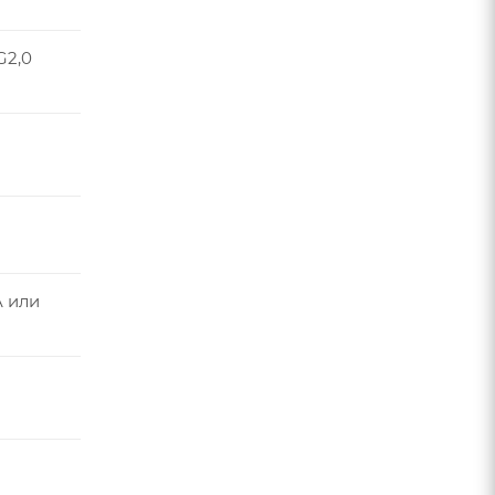
G2,0
 или