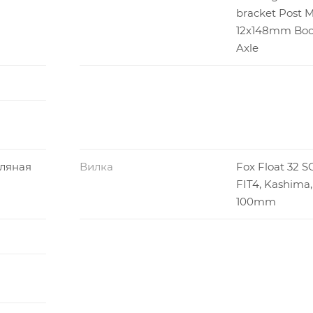
bracket Post 
12x148mm Boos
Axle
ляная
Вилка
Fox Float 32 SC
FIT4, Kashima
100mm