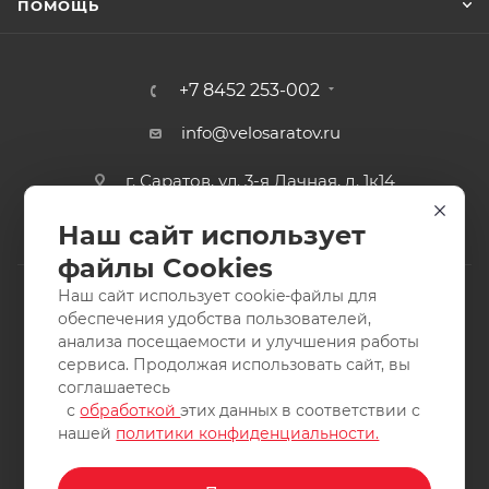
ПОМОЩЬ
+7 8452 253-002
info@velosaratov.ru
г. Саратов, ул. 3-я Дачная, д. 1к14
Наш сайт использует
файлы Cookies
Наш сайт использует cookie-файлы для
обеспечения удобства пользователей,
анализа посещаемости и улучшения работы
2011-2026 © интернет-магазин спортивных товаров
сервиса. Продолжая использовать сайт, вы
ВелоСаратов. Не является публичной офертой. Все права
соглашаетесь
защищены. Заимствование материалов и фотографий
с
обработкой
этих данных в соответствии с
запрещено.
нашей
политики конфиденциальности.