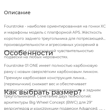
Описание
Fourstroke - наиболее ориентированная на гонки XC
и марафоны модель с платформой APS. Жёсткость
короткого заднего треугольника для потрясающей
производительности и агрессивных ускорений в
сочетании с превосходной чувствительностью
Особенности
подвески на любых неровностях.
Fourstroke 01 ONE имеет полностью карбоновую
раму с новым сверхлёгким карбоновым линком.
Премиум карбоновая конструкция линка
(перемычкии) снижает вес и обеспечивает
надежное соединение между передним и задним
Как выбрать размер?
треугольниками. Сочетание двух технологий:
архитектуры Big Wheel Concept (BWC) для 29"
велосипедов и конструкции подвески Advanced