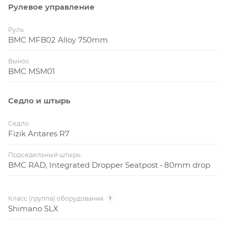
Рулевое управление
Руль
BMC MFB02 Alloy 750mm
Вынос
BMC MSM01
Седло и штырь
Седло
Fizik Antares R7
Подседельный штырь
BMC RAD, Integrated Dropper Seatpost • 80mm drop
Класс (группа) оборудования
?
Shimano SLX