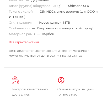
Класс (группа) оборудования
—
Shimano SLX
?
Текст с акцией
—
22% НДС можно вернуть (для ООО и
ИП с НДС)
Стиль катания
—
Кросс-кантри, MTB
Особенность
—
Отправим этот товар в твой город!
Материал рамы
—
Карбон
Все характеристики
Цена действительна только для интернет-магазина и
может отличаться от цен в розничных магазинах
Быстро и качественно
Самые выгодные цены
доставляем
только у нас