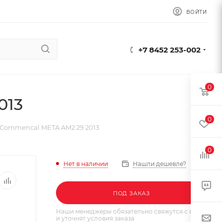
ВОЙТИ
+7 8452 253-002
0
013
0
 Commencal META AM2 29 2013
0
Нет в наличии
Нашли дешевле?
ПОД ЗАКАЗ
Наши менеджеры обязательно свяжутся с вами
и уточнят условия заказа