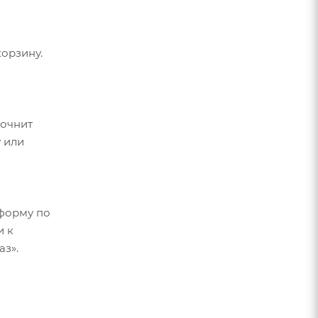
орзину.
точнит
 или
форму по
и к
аз».