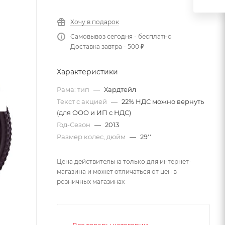
Хочу в подарок
Самовывоз сегодня - бесплатно
Доставка завтра - 500 ₽
Характеристики
Рама: тип
—
Хардтейл
Текст с акцией
—
22% НДС можно вернуть
(для ООО и ИП с НДС)
Год-Сезон
—
2013
Размер колес, дюйм
—
29''
Цена действительна только для интернет-
магазина и может отличаться от цен в
розничных магазинах