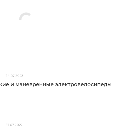
sc by joytech, loose ball, 15QR
rear
ck 64p 3x lacing
l 2,2 Front and Small Block 8
ckwall
tegrated zero stack
ed bearings
VIP OS
IP 0,75" OS 6061, 730mm
—
24.07.2023
гкие и маневренные электровелосипеды
cal Lock on
VIP 31,6mm
cal Race by Velo
—
27.07.2022
D