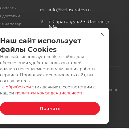
я оплаты
info@velosaratov.ru
я доставки
г. Саратов, ул. 3-я Дачная, д.
ия на товар
1к14
-ответ
Наш сайт использует
файлы Cookies
Наш сайт использует cookie-файлы для
обеспечения удобства пользователей,
анализа посещаемости и улучшения работы
сервиса. Продолжая использовать сайт, вы
соглашаетесь
с
обработкой
этих данных в соответствии с
щищены. Заимствование материалов и фотографий запрещено.
нашей
политики конфиденциальности.
Принять