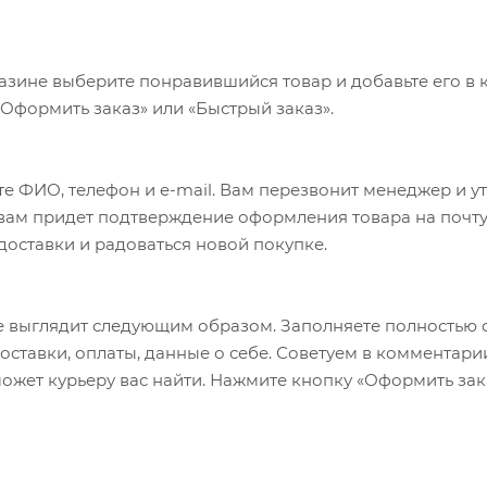
 130mm
 CTD Open Cartridge, QR15,
азине выберите понравившийся товар и добавьте его в к
«Оформить заказ» или «Быстрый заказ».
4 10spd
rankset
е ФИО, телефон и e-mail. Вам перезвонит менеджер и у
 11-36
а вам придет подтверждение оформления товара на почту
 доставки и радоваться новой покупке.
igger X5 2x10
 выглядит следующим образом. Заполняете полностью 
ect mount 10speed
оставки, оплаты, данные о себе. Советуем в комментари
скоростей
ожет курьеру вас найти. Нажмите кнопку «Оформить зак
2 180/180
nforced double wall for