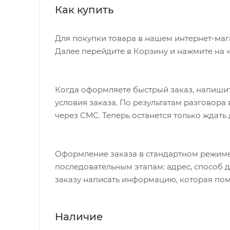
Как купить
Рама
META AM 29
Fox 32 Float
Вилка
Для покупки товара в нашем интернет-маг
130mm
Далее перейдите в Корзину и нажмите на 
Система
Sram X5 38/2
Каретка
Included w/c
Когда оформляете быстрый заказ, напишит
Кассета
Sram PG-1030
условия заказа. По результатам разговор
через СМС. Теперь останется только ждать
Цепь
Yaban 10sp
Шифтеры
NEW Sram Tr
Оформление заказа в стандартном режиме
Передний переключатель
Sram X7 dir
последовательным этапам: адрес, способ д
Задний переключатель
Sram X7 10 
заказу написать информацию, которая пом
Тормоза
Formula RX 1
Jalco 29" rei
Наличие
Обода
Commencal