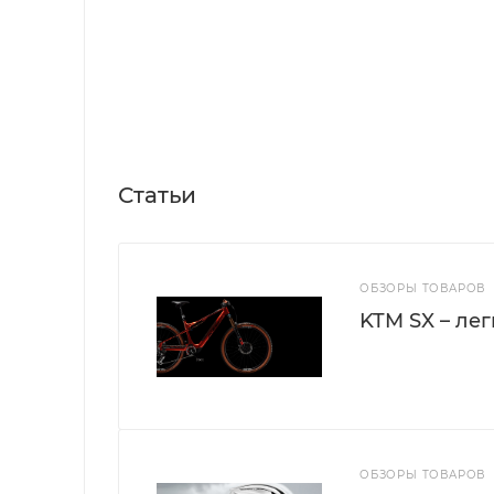
Commencal di
Втулки
front/142x12 
Спицы
Stainless bla
Kenda Nevega
Покрышки
2,1 Rear, Bla
Neco semi in
Рулевая колонка
Статьи
tapered,seal
Вынос
Commencal 
Руль
Commencal V
ОБЗОРЫ ТОВАРОВ
KTM SX – ле
Грипсы
New Commen
Подседельный штырь
Commencal 
Седло
NEW Commen
Доступные размеры
M,L,XL
ОБЗОРЫ ТОВАРОВ
Задний амортизатор
Fox Float CT