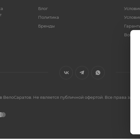
ка
Блог
Услови
т
Политика
Услови
Бренды
Гарант
Вопрос
ов ВелоСаратов. Не является публичной офертой. Все права за