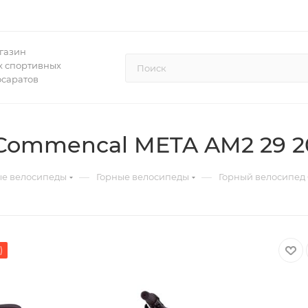
газин
 спортивных
осаратов
Commencal META AM2 29 2
—
—
ые велосипеды
Горные велосипеды
Горный велосипед
)