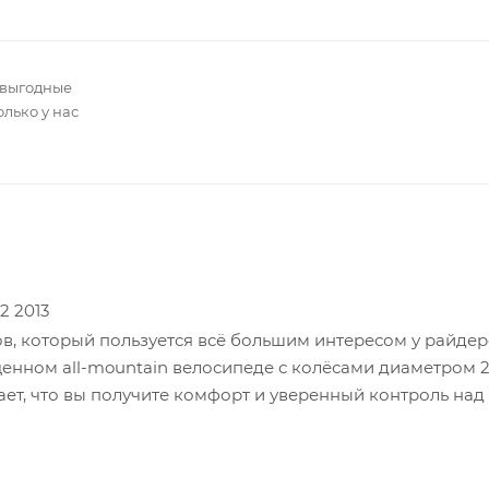
 выгодные
олько у нас
2 2013
в, который пользуется всё большим интересом у райдер
ценном all-mountain велосипеде с колёсами диаметром 
ает, что вы получите комфорт и уверенный контроль над
подвеске Contact System 2, а также хороший накат и сц