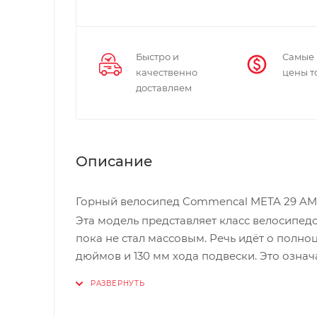
Быстро и
Самые
качественно
цены т
доставляем
Описание
Горный велосипед Commencal META 29 AM
Эта модель представляет класс велосипедо
пока не стал массовым. Речь идёт о полно
дюймов и 130 мм хода подвески. Это означ
велосипедом на любом рельефе благодаря 
благодаря большим колёсам.