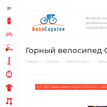
Интернет-ма
премиальных
товаров Вел
Горный велосипед 
—
—
—
Главная
Каталог
Велосипеды
Горн
22% НДС можно вернуть (для ООО и ИП с НДС