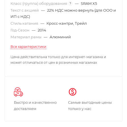
Класс (группа) оборудования
—
SRAM X5
?
Текст с акцией
—
22% НДС можно вернуть (для ООО и
ИП с НДС)
Стиль катания
—
Кросс-кантри, Трейл
Год-Сезон
—
2014
Материал рамы
—
Алюминий
Все характеристики
Цена действительна только для интернет-магазина и
может отличаться от цен в розничных магазинах
Быстро и качественно
Самые выгодные цены
доставляем
только у нас