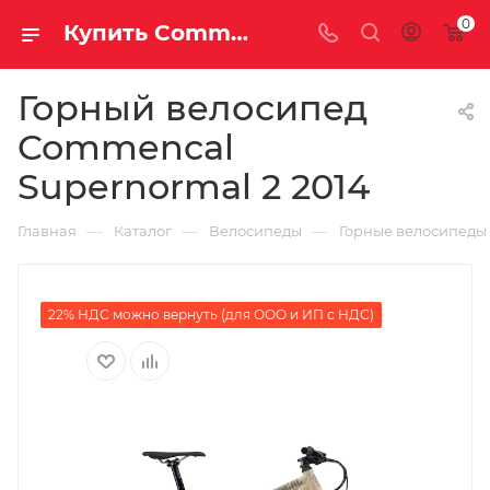
0
Купить Commencal Supernormal 2 2014 за рублей, а со скидкой
Горный велосипед
Commencal
Supernormal 2 2014
—
—
—
Главная
Каталог
Велосипеды
Горные велосипеды
22% НДС можно вернуть (для ООО и ИП с НДС)