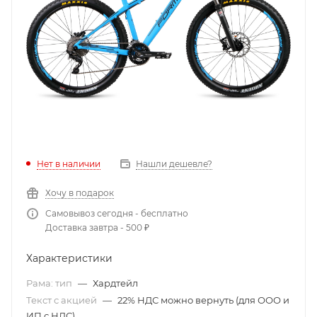
Нет в наличии
Нашли дешевле?
Хочу в подарок
Самовывоз сегодня - бесплатно
Доставка завтра - 500 ₽
Характеристики
Рама: тип
—
Хардтейл
Текст с акцией
—
22% НДС можно вернуть (для ООО и
ИП с НДС)