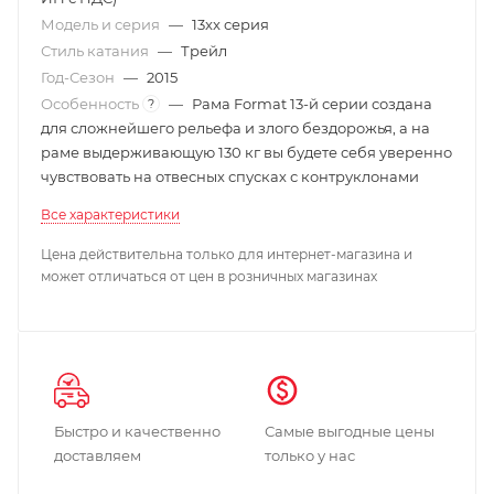
Модель и серия
—
13xx серия
Стиль катания
—
Трейл
Год-Сезон
—
2015
Особенность
—
Рама Format 13-й серии создана
?
для сложнейшего рельефа и злого бездорожья, а на
раме выдерживающую 130 кг вы будете себя уверенно
чувствовать на отвесных спусках с контруклонами
Все характеристики
Цена действительна только для интернет-магазина и
может отличаться от цен в розничных магазинах
Быстро и качественно
Самые выгодные цены
доставляем
только у нас