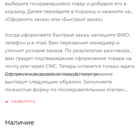
выберите понравившийся товар и добавьте его в
корзину. Далее перейдите в Корзину и нажмите на
«Оформить заказ» или «Быстрый заказ».
Когда оформляете быстрый заказ, напишите ФИО,
телефон и e-mail. Вам перезвонит менеджер и
уточнит условия заказа. По результатам разговора
вам придет подтверждение оформления товара на
почту или через СМС. Теперь останется только ждать
Оформление заказа в стандартном режиме
доставки и радоваться новой покупке.
выглядит следующим образом. Заполняете
полностью форму по последовательным этапам:
адрес, способ доставки, оплаты, данные о себе.
Советуем в комментарии к заказу написать
информацию, которая поможет курьеру вас найти.
Нажмите кнопку «Оформить заказ».
Наличие