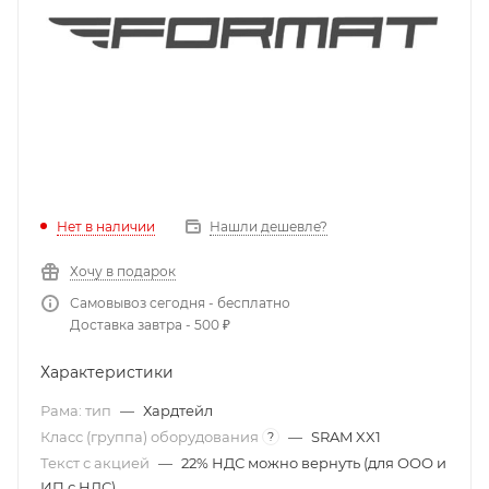
Нет в наличии
Нашли дешевле?
Хочу в подарок
Самовывоз сегодня - бесплатно
Доставка завтра - 500 ₽
Характеристики
Рама: тип
—
Хардтейл
Класс (группа) оборудования
—
SRAM XX1
?
Текст с акцией
—
22% НДС можно вернуть (для ООО и
ИП с НДС)