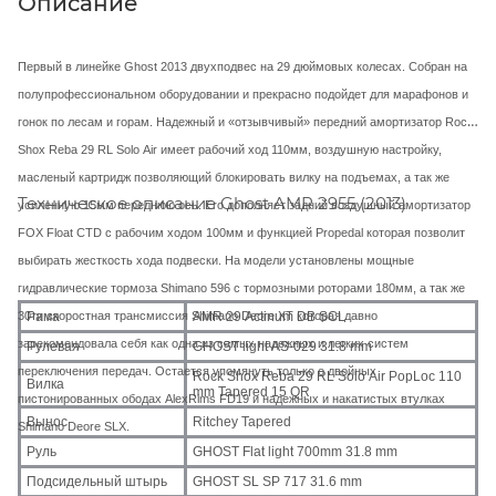
Описание
Первый в линейке Ghost 2013 двухподвес на 29 дюймовых колесах. Собран на
полупрофессиональном оборудовании и прекрасно подойдет для марафонов и
гонок по лесам и горам. Надежный и «отзывчивый» передний амортизатор Rock
Shox Reba 29 RL Solo Air имеет рабочий ход 110мм, воздушную настройку,
масленый картридж позволяющий блокировать вилку на подъемах, а так же
Техническое описание Ghost AMR 2955 (2013)
усиленную 15мм переднюю ось. Его дополняет задний воздушный амортизатор
FOX Float CTD с рабочим ходом 100мм и функцией Propedal которая позволит
выбирать жесткость хода подвески. На модели установлены мощные
гидравлические тормоза Shimano 596 c тормозными роторами 180мм, а так же
Рама
AMR 29 Actinum DB SCL
30ти скоростная трансмиссия Shimano Deore XT которая давно
зарекомендовала себя как одна из самых надежных и легких систем
Рулевая
GHOST light AS-029 31.8 mm
переключения передач. Остается упомянуть только о двойных
Rock Shox Reba 29 RL Solo Air PopLoc 110
Вилка
mm Tapered 15 QR
пистонированных ободах AlexRims FD19 и надежных и накатистых втулках
Вынос
Ritchey Tapered
Shimano Deore SLX.
Руль
GHOST Flat light 700mm 31.8 mm
Подсидельный штырь
GHOST SL SP 717 31.6 mm