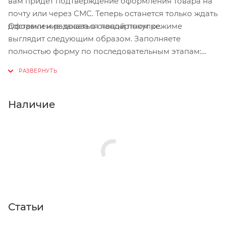
вам придет подтверждение оформления товара на
почту или через СМС. Теперь останется только ждать
Оформление заказа в стандартном режиме
доставки и радоваться новой покупке.
выглядит следующим образом. Заполняете
полностью форму по последовательным этапам:
адрес, способ доставки, оплаты, данные о себе.
Советуем в комментарии к заказу написать
информацию, которая поможет курьеру вас найти.
Нажмите кнопку «Оформить заказ».
Наличие
Статьи