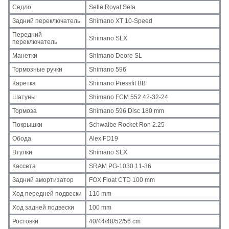
Седло
Selle Royal Seta
Задний переключатель
Shimano XT 10-Speed
Передний
Shimano SLX
переключатель
Манетки
Shimano Deore SL
Тормозные ручки
Shimano 596
Каретка
Shimano Pressfit BB
Шатуны
Shimano FCM 552 42-32-24
Тормоза
Shimano 596 Disc 180 mm
Покрышки
Schwalbe Rocket Ron 2.25
Обода
Alex FD19
Втулки
Shimano SLX
Кассета
SRAM PG-1030 11-36
Задний амортизатор
FOX Float CTD 100 mm
Ход передней подвески
110 mm
Ход задней подвески
100 mm
Ростовки
40/44/48/52/56 cm