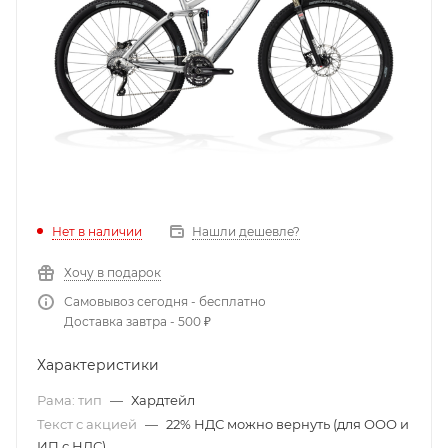
Нет в наличии
Нашли дешевле?
Хочу в подарок
Самовывоз сегодня - бесплатно
Доставка завтра - 500 ₽
Характеристики
Рама: тип
—
Хардтейл
Текст с акцией
—
22% НДС можно вернуть (для ООО и
ИП с НДС)