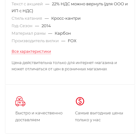
Текст с акцией
—
22% НДС можно вернуть (для ООО и
ИП с НДС)
Стиль катания
—
Кросс-кантри
Год-Сезон
—
2014
Материал рамы
—
Карбон
Производитель вилки
—
FOX
Все характеристики
Цена действительна только для интернет-магазина и
может отличаться от цен в розничных магазинах
Быстро и качественно
Самые выгодные цены
доставляем
только у нас