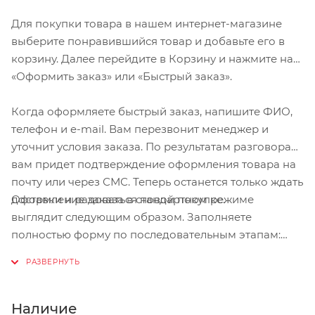
Для покупки товара в нашем интернет-магазине
выберите понравившийся товар и добавьте его в
корзину. Далее перейдите в Корзину и нажмите на
«Оформить заказ» или «Быстрый заказ».
Когда оформляете быстрый заказ, напишите ФИО,
телефон и e-mail. Вам перезвонит менеджер и
уточнит условия заказа. По результатам разговора
вам придет подтверждение оформления товара на
почту или через СМС. Теперь останется только ждать
Оформление заказа в стандартном режиме
доставки и радоваться новой покупке.
выглядит следующим образом. Заполняете
полностью форму по последовательным этапам:
адрес, способ доставки, оплаты, данные о себе.
Советуем в комментарии к заказу написать
информацию, которая поможет курьеру вас найти.
Нажмите кнопку «Оформить заказ».
Наличие