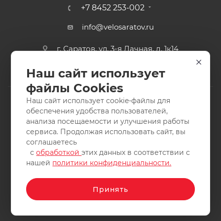
+7 8452 253-002
info@velosaratov.ru
г. Саратов, ул. 3-я Дачная, д. 1к14
Наш сайт использует
файлы Cookies
Наш сайт использует cookie-файлы для
обеспечения удобства пользователей,
анализа посещаемости и улучшения работы
2011-2026 © интернет-магазин спортивных товаров
сервиса. Продолжая использовать сайт, вы
ВелоСаратов. Не является публичной офертой. Все права
соглашаетесь
защищены. Заимствование материалов и фотографий
с
обработкой
этих данных в соответствии с
запрещено.
нашей
политики конфиденциальности.
Принять