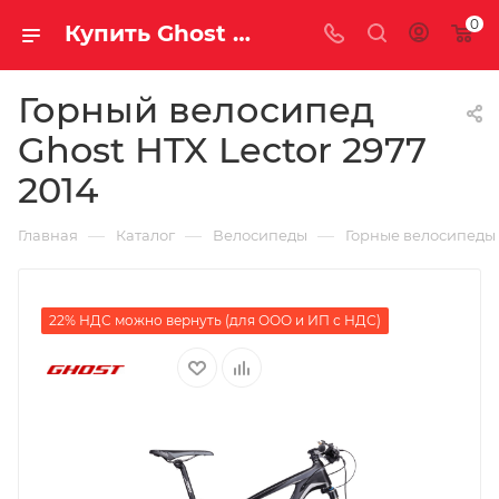
0
Купить Ghost HTX Lector 2977 2014 за рублей, а со скидкой
Горный велосипед
Ghost HTX Lector 2977
2014
—
—
—
Главная
Каталог
Велосипеды
Горные велосипеды
22% НДС можно вернуть (для ООО и ИП с НДС)