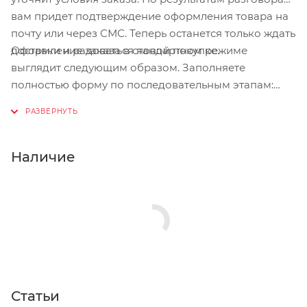
вам придет подтверждение оформления товара на
почту или через СМС. Теперь останется только ждать
Оформление заказа в стандартном режиме
доставки и радоваться новой покупке.
выглядит следующим образом. Заполняете
полностью форму по последовательным этапам:
адрес, способ доставки, оплаты, данные о себе.
Советуем в комментарии к заказу написать
информацию, которая поможет курьеру вас найти.
Нажмите кнопку «Оформить заказ».
Наличие
Статьи