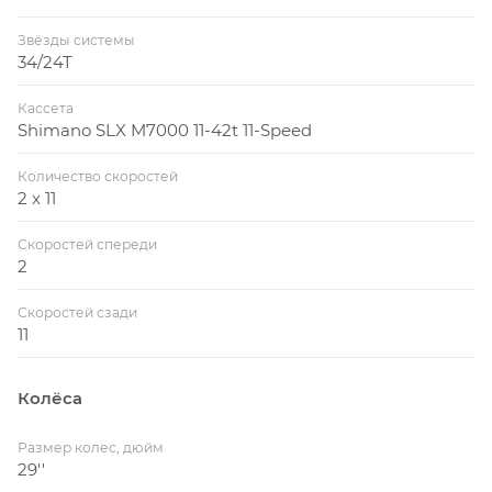
Звёзды системы
34/24T
Кассета
Shimano SLX M7000 11-42t 11-Speed
Количество скоростей
2 x 11
Скоростей спереди
2
Скоростей сзади
11
Колёса
Размер колес, дюйм
29''