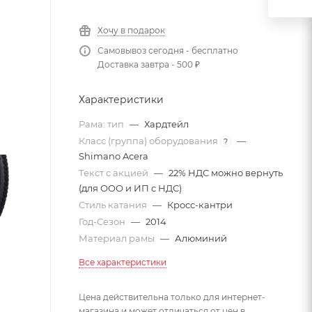
Хочу в подарок
Самовывоз сегодня - бесплатно
Доставка завтра - 500 ₽
Характеристики
Рама: тип
—
Хардтейл
Класс (группа) оборудования
—
?
Shimano Acera
Текст с акцией
—
22% НДС можно вернуть
(для ООО и ИП с НДС)
Стиль катания
—
Кросс-кантри
Год-Сезон
—
2014
Материал рамы
—
Алюминий
Все характеристики
Цена действительна только для интернет-
магазина и может отличаться от цен в