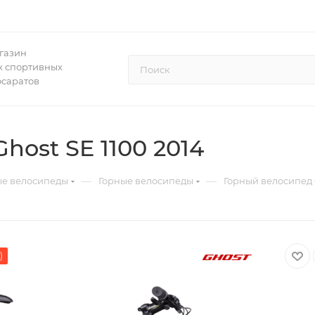
газин
 спортивных
осаратов
host SE 1100 2014
—
—
ые велосипеды
Горные велосипеды
Горный велосипед G
)