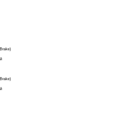
Brake)
й
Brake)
й