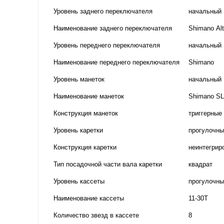
Уровень заднего переключателя
начальный
Наименование заднего переключателя
Shimano Al
Уровень переднего переключателя
начальный
Наименование переднего переключателя
Shimano
Уровень манеток
начальный
Наименование манеток
Shimano SL
Конструкция манеток
триггерные
Уровень каретки
прогулочны
Конструкция каретки
неинтегрир
Тип посадочной части вала каретки
квадрат
Уровень кассеты
прогулочны
Наименование кассеты
11-30T
Количество звезд в кассете
8