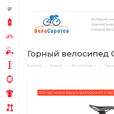
Интернет-ма
премиальных
товаров Вел
Горный велосипед G
—
—
—
Главная
Каталог
Велосипеды
Горн
22% НДС можно вернуть (для ООО и ИП с НДС