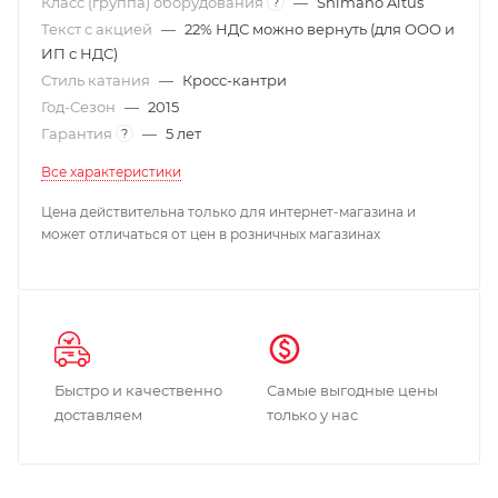
Класс (группа) оборудования
—
Shimano Altus
?
Текст с акцией
—
22% НДС можно вернуть (для ООО и
ИП с НДС)
Стиль катания
—
Кросс-кантри
Год-Сезон
—
2015
Гарантия
—
5 лет
?
Все характеристики
Цена действительна только для интернет-магазина и
может отличаться от цен в розничных магазинах
Быстро и качественно
Самые выгодные цены
доставляем
только у нас