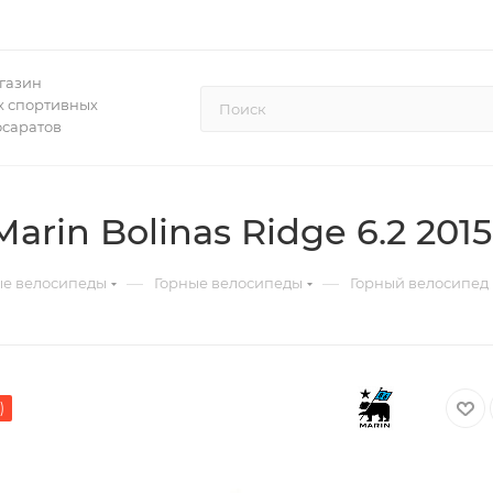
газин
 спортивных
осаратов
rin Bolinas Ridge 6.2 2015
—
—
ые велосипеды
Горные велосипеды
Горный велосипед M
)