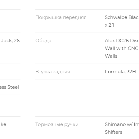
Покрышка передняя
Schwalbe Black
x 2.1
Jack, 26
Обода
Alex DC26 Disc
Wall with CNC
Walls
Втулка задняя
Formula, 32H
ess Steel
ake
Тормозные ручки
Shimano w/ In
Shifters