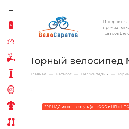
Интернет-ма
премиальных
товаров Вел
Горный велосипед Ma
—
—
—
Главная
Каталог
Велосипеды
Горн
22% НДС можно вернуть (для ООО и ИП с НДС