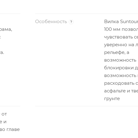
Особенность
Вилка Suntour
?
рама,
100 мм позво
с
чувствовать с
уверенно на 
а.
рельефе, а
возможность
блокировки д
возможность
расходовать 
асфальте и т
грунте
 от
е и
во главе