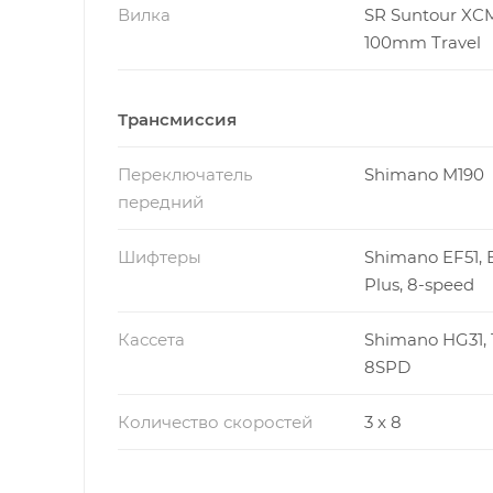
Вилка
SR Suntour XC
100mm Travel
Трансмиссия
Переключатель
Shimano M190
передний
Шифтеры
Shimano EF51, E
Plus, 8-speed
Кассета
Shimano HG31, 1
8SPD
Количество скоростей
3 x 8