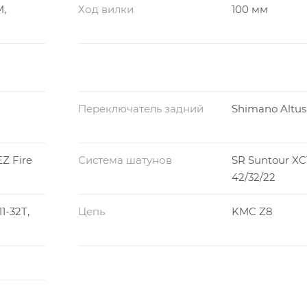
M,
Ход вилки
100 мм
Переключатель задний
Shimano Altus
Z Fire
Система шатунов
SR Suntour XC
42/32/22
1-32T,
Цепь
KMC Z8