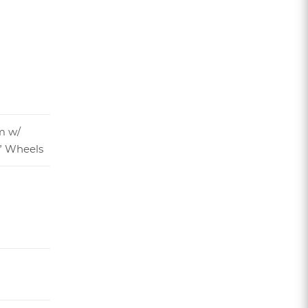
m w/
” Wheels
я