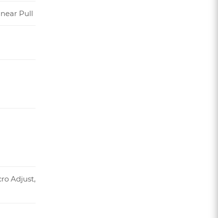
inear Pull
ro Adjust,