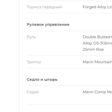
Тормоз передний
Forged Alloy Li
Рулевое управление
Руль
Double Butted 
Alloy, OS-31.8m
25mm Rise
Грипсы
Marin Mountai
Седло и штырь
Седло
Marin Comp Mo