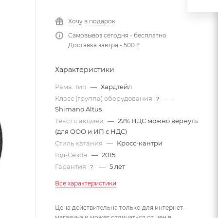
Хочу в подарок
Самовывоз сегодня - бесплатно
Доставка завтра - 500 ₽
Характеристики
Рама: тип
—
Хардтейл
Класс (группа) оборудования
—
?
Shimano Altus
Текст с акцией
—
22% НДС можно вернуть
(для ООО и ИП с НДС)
Стиль катания
—
Кросс-кантри
Год-Сезон
—
2015
Гарантия
—
5 лет
?
Все характеристики
Цена действительна только для интернет-
магазина и может отличаться от цен в