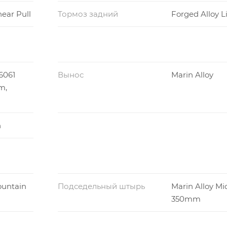
near Pull
Тормоз задний
Forged Alloy L
6061
Вынос
Marin Alloy
m,
n
untain
Подседельный штырь
Marin Alloy Mic
350mm