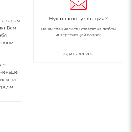
Нужна консультация?
 с ходом
лят Вам
Наши специалисты ответят на любой
интересующий вопрос
ебя
любом
ЗАДАТЬ ВОПРОС
аст
 меньше
силы на
вердом