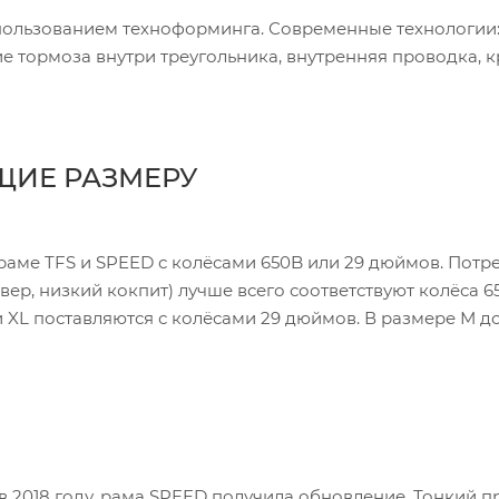
пользованием техноформинга. Современные технологии:
ие тормоза внутри треугольника, внутренняя проводка, 
ЩИЕ РАЗМЕРУ
 раме TFS и SPEED с колёсами 650B или 29 дюймов. Потр
ер, низкий кокпит) лучше всего соответствуют колёса 6
 и XL поставляются с колёсами 29 дюймов. В размере М д
в 2018 году, рама SPEED получила обновление. Тонкий 