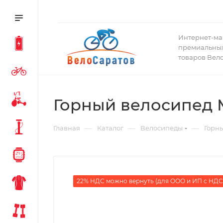
Интернет-ма
премиальных
товаров Вел
Горный велосипед M
—
—
—
Главная
Каталог
Велосипеды
Горн
22% НДС можно вернуть (для ООО и ИП с НДС