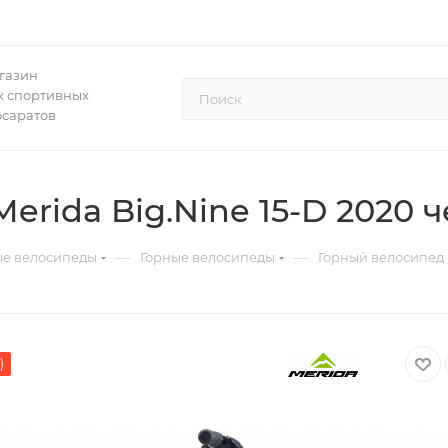
газин
 спортивных
осаратов
erida Big.Nine 15-D 2020
—
—
ые велосипеды
Горные велосипеды
Горный велосипед 
)