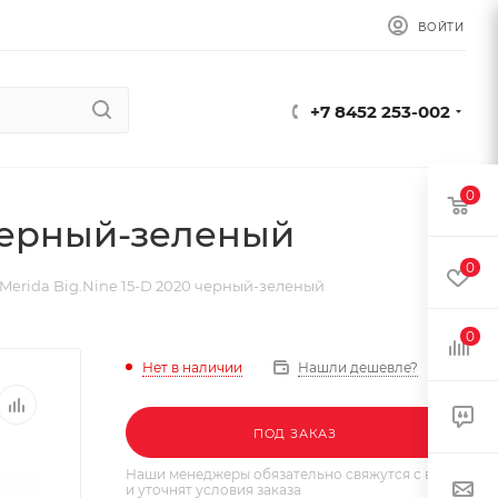
ВОЙТИ
+7 8452 253-002
0
 черный-зеленый
0
Merida Big.Nine 15-D 2020 черный-зеленый
0
Нет в наличии
Нашли дешевле?
ПОД ЗАКАЗ
Наши менеджеры обязательно свяжутся с вами
и уточнят условия заказа