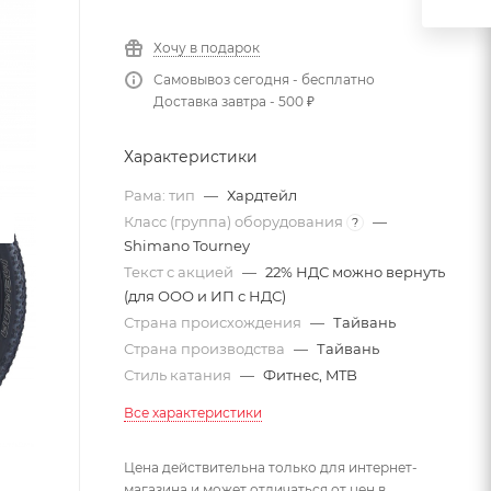
Хочу в подарок
Самовывоз сегодня - бесплатно
Доставка завтра - 500 ₽
Характеристики
Рама: тип
—
Хардтейл
Класс (группа) оборудования
—
?
Shimano Tourney
Текст с акцией
—
22% НДС можно вернуть
(для ООО и ИП с НДС)
Страна происхождения
—
Тайвань
Страна производства
—
Тайвань
Стиль катания
—
Фитнес, MTB
Все характеристики
Цена действительна только для интернет-
магазина и может отличаться от цен в