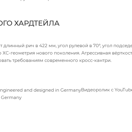
ГО ХАРДТЕЙЛА
линный рич в 422 мм, угол рулевой в 70°, угол подсед
о XC-геометрия нового поколения. Агрессивная вёрткост
вовать требованиям современного кросс-кантри.
Видеоролик c YouTub
n Germany