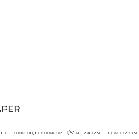
APER
с верхним подшипником 1 1/8" и нижним подшипником 1 