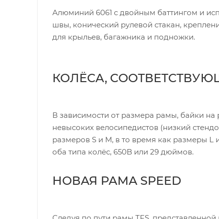
Алюминий 6061 с двойным баттингом и ис
швы, конический рулевой стакан, креплен
для крыльев, багажника и подножки.
КОЛЁСА, СООТВЕТСТВУЮ
В зависимости от размера рамы, байки на
невысоких велосипедистов (низкий стендов
размеров S и M, в то время как размеры L
оба типа колёс, 650B или 29 дюймов.
НОВАЯ РАМА SPEED
Следуя по пути рамы TFS, представленной 