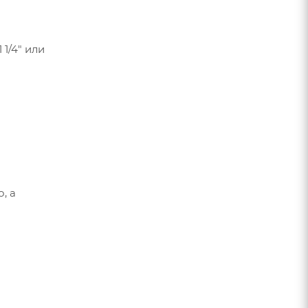
1/4" или
, а