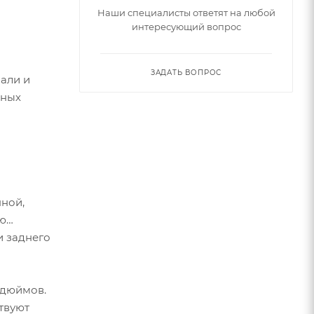
Наши специалисты ответят на любой
интересующий вопрос
ЗАДАТЬ ВОПРОС
нали и
нных
нной,
ую
и заднего
 дюймов.
твуют