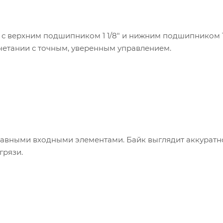
с верхним подшипником 1 1/8" и нижним подшипником 1 
сочетании с точным, уверенным управлением.
авными входными элементами. Байк выглядит аккуратно
грязи.