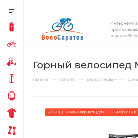
Интернет-ма
премиальных
товаров Вел
Горный велосипед M
—
—
—
Главная
Каталог
Велосипеды
Горн
22% НДС можно вернуть (для ООО и ИП с НДС