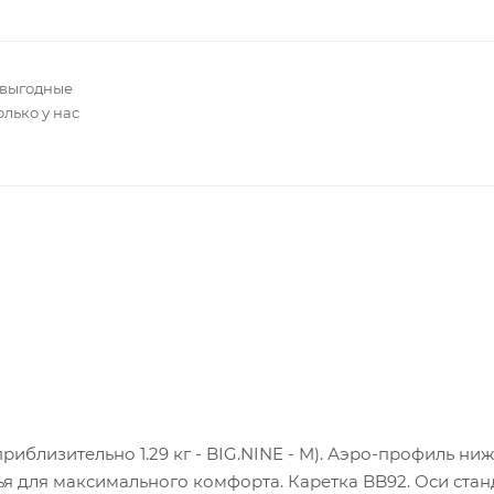
 выгодные
олько у нас
риблизительно 1.29 кг - BIG.NINE - M). Аэро-профиль ни
я для максимального комфорта. Каретка BB92. Оси стан