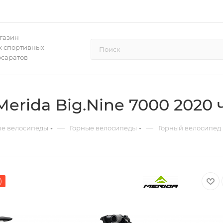
газин
 спортивных
осаратов
erida Big.Nine 7000 2020
—
—
ые велосипеды
Горные велосипеды
Горный велосипед 
)