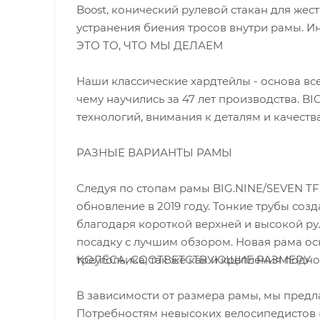
Boost, конический рулевой стакан для жес
устранения биения тросов внутри рамы. И
ЭТО ТО, ЧТО МЫ ДЕЛАЕМ
Наши классические хардтейлы - основа вс
чему научились за 47 лет производства. 
технологий, внимания к деталям и качества 
РАЗНЫЕ ВАРИАНТЫ РАМЫ
Следуя по стопам рамы BIG.NINE/SEVEN TF
обновление в 2019 году. Тонкие трубы соз
благодаря короткой верхней и высокой ру
посадку с лучшим обзором. Новая рама о
КОЛЁСА, СООТВЕТСТВУЮЩИЕ РАЗМЕРУ
треугольика, так же как и крепления подн
В зависимости от размера рамы, мы предл
Потребностям невысоких велосипедистов (