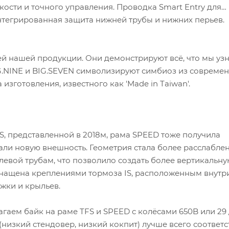
ткости и точного управления. Проводка Smart Entry для
нтегрированная защита нижней трубы и нижних перьев.
ей нашей продукции. Они демонстрируют всё, что мы уз
BIG.NINE и BIG.SEVEN символизируют симбиоз из совреме
изготовления, известного как 'Made in Taiwan'.
S, представленной в 2018м, рама SPEED тоже получила
дали новую внешность. Геометрия стала более расслабле
левой трубам, что позволило создать более вертикальн
снащена креплениями тормоза IS, расположенным внутр
ожки и крыльев.
агаем байк на раме TFS и SPEED с колёсами 650B или 29
низкий стендовер, низкий кокпит) лучше всего соответс