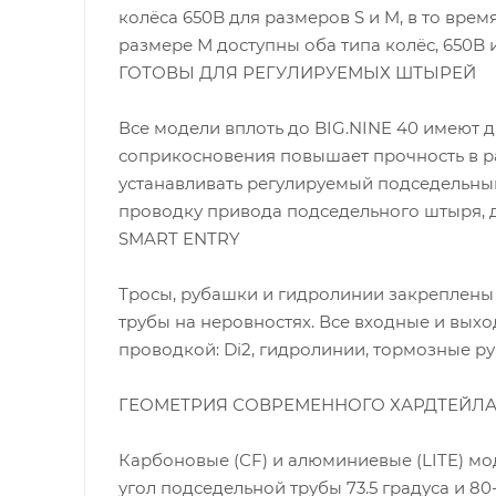
колёса 650B для размеров S и M, в то врем
размере М доступны оба типа колёс, 650B
ГОТОВЫ ДЛЯ РЕГУЛИРУЕМЫХ ШТЫРЕЙ
Все модели вплоть до BIG.NINE 40 имеют 
соприкосновения повышает прочность в р
устанавливать регулируемый подседельны
проводку привода подседельного штыря, 
SMART ENTRY
Тросы, рубашки и гидролинии закреплены
трубы на неровностях. Все входные и вых
проводкой: Di2, гидролинии, тормозные р
ГЕОМЕТРИЯ СОВРЕМЕННОГО ХАРДТЕЙЛ
Карбоновые (СF) и алюминиевые (LITE) мод
угол подседельной трубы 73.5 градуса и 8