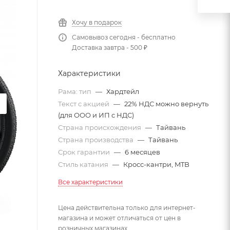
Хочу в подарок
Самовывоз сегодня - бесплатно
Доставка завтра - 500 ₽
Характеристики
Рама: тип
—
Хардтейл
Текст с акцией
—
22% НДС можно вернуть
(для ООО и ИП с НДС)
Страна происхождения
—
Тайвань
Страна производства
—
Тайвань
Срок гарантии
—
6 месяцев
Стиль катания
—
Кросс-кантри, MTB
Все характеристики
Цена действительна только для интернет-
магазина и может отличаться от цен в
розничных магазинах