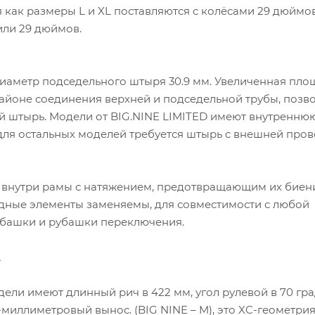
я как размеры L и XL поставляются с колёсами 29 дюймов
 или 29 дюймов.
диаметр подседельного штыря 30.9 мм. Увеличенная пло
айоне соединения верхней и подседельной трубы, позв
й штырь. Модели от BIG.NINE LIMITED имеют внутренню
для остальных моделей требуется штырь с внешней про
 внутри рамы с натяжением, предотвращающим их биен
одные элементы заменяемы, для совместимости с любой
убашки и рубашки переключения.
А
ели имеют длинный рич в 422 мм, угол рулевой в 70 гра
0-миллиметровый вынос. (BIG NINE – M), это XC-геометри