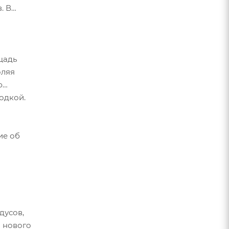
. В
щадь
оляя
ю
водкой.
ие об
дусов,
я нового