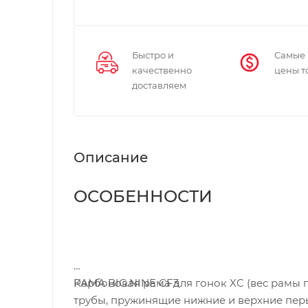
Быстро и
Самые
качественно
цены т
доставляем
Описание
ОСОБЕННОСТИ
РАМА BIG.NINE CF3
Карбоновая рама для гонок XC (вес рамы п
трубы, пружинящие нижние и верхние перь