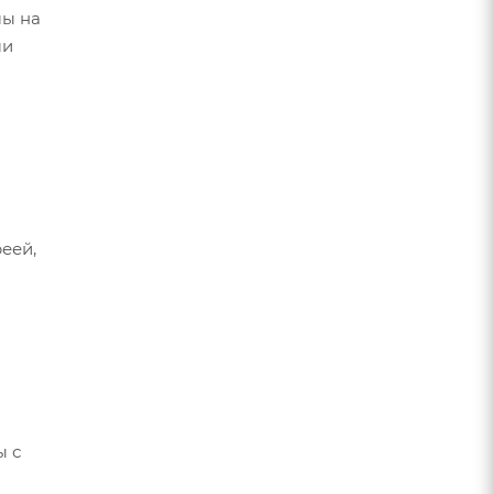
мы на
ми
еей,
ы с