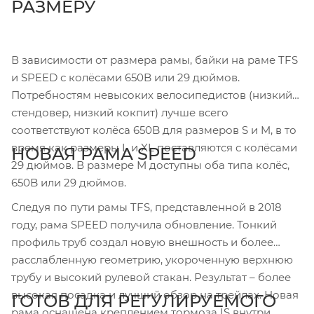
РАЗМЕРУ
В зависимости от размера рамы, байки на раме TFS
и SPEED с колёсами 650B или 29 дюймов.
Потребностям невысоких велосипедистов (низкий
стендовер, низкий кокпит) лучше всего
соответствуют колёса 650B для размеров S и M, в то
время как размеры L и XL поставляются с колёсами
НОВАЯ РАМА SPEED
29 дюймов. В размере М доступны оба типа колёс,
650B или 29 дюймов.
Следуя по пути рамы TFS, представленной в 2018
году, рама SPEED получила обновление. Тонкий
профиль труб создал новую внешность и более
расслабленную геометрию, укороченную верхнюю
трубу и высокий рулевой стакан. Результат – более
высокая посадка и лучший обзор на трейлах. Новая
ГОТОВ ДЛЯ РЕГУЛИРУЕМОГО
рама оснащена креплением тормоза IS внутри