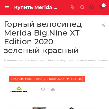
0
Купить Merida Big.Nine XT Edition 2020 зеленый-красный за рублей, а со скидкой
Горный велосипед
Merida Big.Nine XT
Edition 2020
зеленый-красный
—
—
—
Главная
Каталог
Велосипеды
Горные велосипеды
22% НДС можно вернуть (для ООО и ИП с НДС)