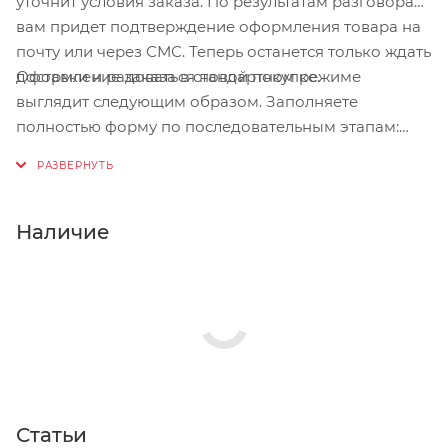
уточнит условия заказа. По результатам разговора
вам придет подтверждение оформления товара на
почту или через СМС. Теперь останется только ждать
Оформление заказа в стандартном режиме
доставки и радоваться новой покупке.
выглядит следующим образом. Заполняете
полностью форму по последовательным этапам:
адрес, способ доставки, оплаты, данные о себе.
Советуем в комментарии к заказу написать
информацию, которая поможет курьеру вас найти.
Нажмите кнопку «Оформить заказ».
Наличие
Статьи